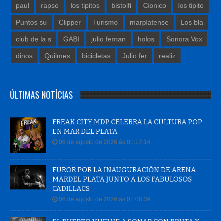
Puntos su
Clipper
Turismo
marplatense
Los bla
club de la s
GABI
julio fernan
holos
Sonora Vox
dinos
Quilmes
bicicletas
Julio fer
realiz
ÚLTIMAS NOTÍCIAS
FREAK CITY MDP CELEBRA LA CULTURA POP
EN MAR DEL PLATA
06 de agosto de 2026 às 01:17:14
FUROR POR LA INAUGURACIÓN DE ARENA
MARDEL PLATA JUNTO A LOS FABULOSOS
CADILLACS.
06 de agosto de 2026 às 01:08:39
EL PUERTO VUELVE A SONAR CON BRUTA Y
ALAN GRASSI