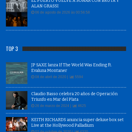
06 de agosto de 2026 às 00:56:58
TOP 3
JP SAXE lanza If The World Was Ending ft.
Evaluna Montaner
08 de abril de 2020 |
5594
Claudio Basso celebra 20 años de Operación
Triunfo en Mar del Plata
26 de marzo de 2024 |
4625
KEITH RICHARDS anuncia super deluxe box set
Live at the Hollywood Palladium
02 de octubre de 2020 |
4320