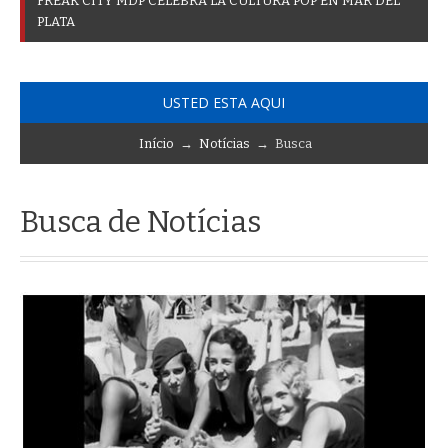
F
U
R
_
USTED ESTA AQUI
Início
→
Notícias
→ Busca
Busca de Notícias