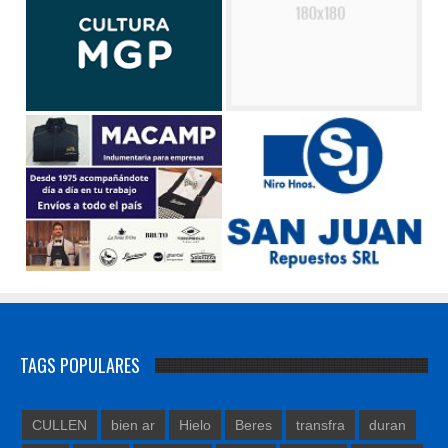
TAGS POPULARES
CULLEN
bien ar
Hielo
Beres
transfra
duran
paul
rapso
los tipitos
bistolfi
Cionico
los tipito