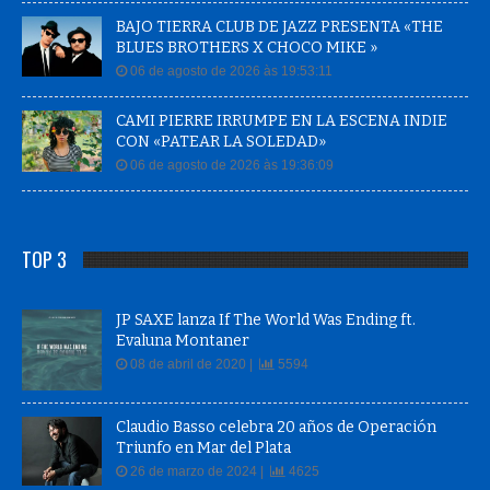
BAJO TIERRA CLUB DE JAZZ PRESENTA «THE
BLUES BROTHERS X CHOCO MIKE »
06 de agosto de 2026 às 19:53:11
CAMI PIERRE IRRUMPE EN LA ESCENA INDIE
CON «PATEAR LA SOLEDAD»
06 de agosto de 2026 às 19:36:09
TOP 3
JP SAXE lanza If The World Was Ending ft.
Evaluna Montaner
08 de abril de 2020 |
5594
Claudio Basso celebra 20 años de Operación
Triunfo en Mar del Plata
26 de marzo de 2024 |
4625