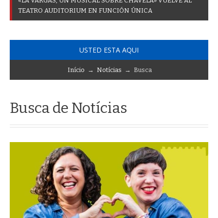
«
L
A
V
A
R
G
A
S
,
U
N
M
U
S
I
C
A
L
S
O
B
R
E
C
H
A
V
E
L
A
»
V
U
E
L
V
E
A
L
T
E
A
T
R
O
A
U
D
I
T
O
R
I
U
M
E
N
F
U
N
C
I
Ó
N
Ú
N
I
C
A
USTED ESTA AQUI
Início
→
Notícias
→ Busca
Busca de Notícias