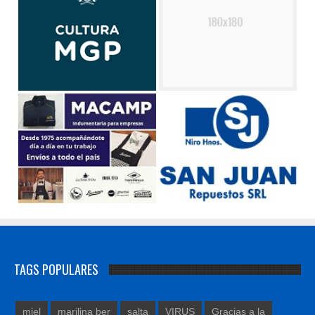
TAGS POPULARES
miel
marilina ber
salta
VIRUS
Gracias a la