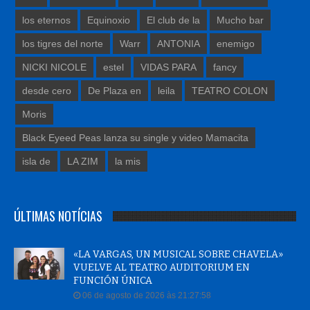
los eternos
Equinoxio
El club de la
Mucho bar
los tigres del norte
Warr
ANTONIA
enemigo
NICKI NICOLE
estel
VIDAS PARA
fancy
desde cero
De Plaza en
leila
TEATRO COLON
Moris
Black Eyeed Peas lanza su single y video Mamacita
isla de
LA ZIM
la mis
ÚLTIMAS NOTÍCIAS
«LA VARGAS, UN MUSICAL SOBRE CHAVELA»
VUELVE AL TEATRO AUDITORIUM EN
FUNCIÓN ÚNICA
06 de agosto de 2026 às 21:27:58