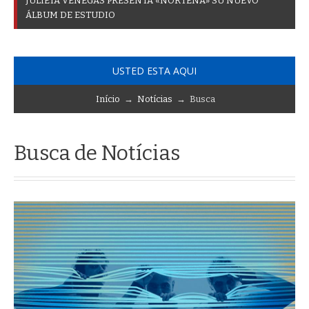
J
U
L
I
E
T
A
V
E
N
E
G
A
S
P
R
E
S
E
N
T
A
«
N
O
R
T
E
Ñ
A
»
S
U
N
U
E
V
O
Á
L
B
U
M
D
E
E
S
T
U
D
I
O
USTED ESTA AQUI
Início
→
Notícias
→ Busca
Busca de Notícias