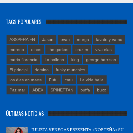
TAGS POPULARES
ASSPERA EN
Jason
evan
murga
lavate y vamo
moreno
dinos
the garkas
cruz m
viva elas
maria florencia
La ballena
king
george harrison
El principi
domino
funky munchies
los dias en marte
Fufu
catu
La vida baila
Paz mar
ADEX
SPINETTAN
buffa
buxx
ÚLTIMAS NOTÍCIAS
JULIETA VENEGAS PRESENTA «NORTEÑA» SU