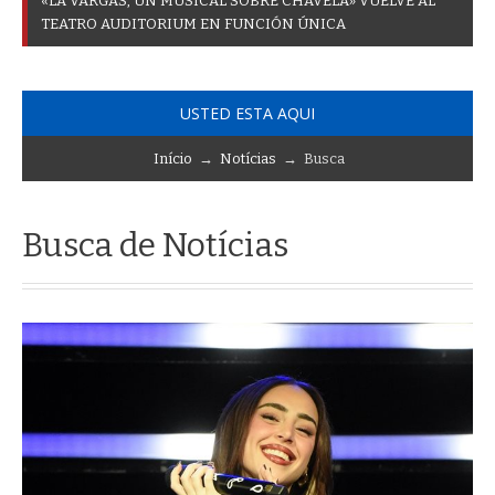
«
L
A
V
A
R
G
A
S
,
U
N
M
U
S
I
C
A
L
S
O
B
R
E
C
H
A
V
E
L
A
»
V
U
E
L
V
E
A
L
T
E
A
T
R
O
A
U
D
I
T
O
R
I
U
M
E
N
F
U
N
C
I
Ó
N
Ú
N
I
C
A
USTED ESTA AQUI
Início
→
Notícias
→ Busca
Busca de Notícias