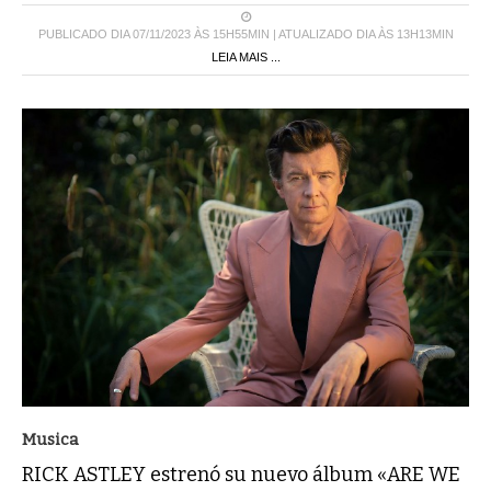
PUBLICADO DIA 07/11/2023 ÀS 15H55MIN | ATUALIZADO DIA ÀS 13H13MIN
LEIA MAIS ...
Musica
RICK ASTLEY estrenó su nuevo álbum «ARE WE