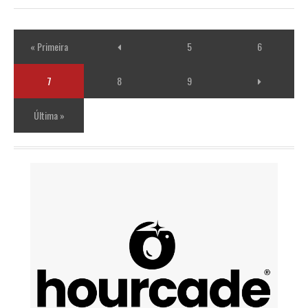
« Primeira
5
6
7
8
9
Última »