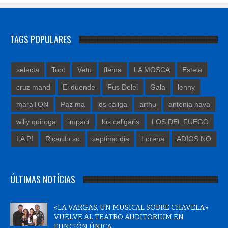
TAGS POPULARES
selecta
Toot
Vetu
flema
LA MOSCA
Estela
cruz mand
El duende
Fus Delei
Gala
lenny
maraTON
Paz ma
los caliga
arthu
antonia nava
willy quiroga
impact
los caligaris
LOS DEL FUEGO
LA PI
Ricardo so
septimo dia
Lorena
ADIOS NO
ÚLTIMAS NOTÍCIAS
«LA VARGAS, UN MUSICAL SOBRE CHAVELA»
VUELVE AL TEATRO AUDITORIUM EN
FUNCIÓN ÚNICA