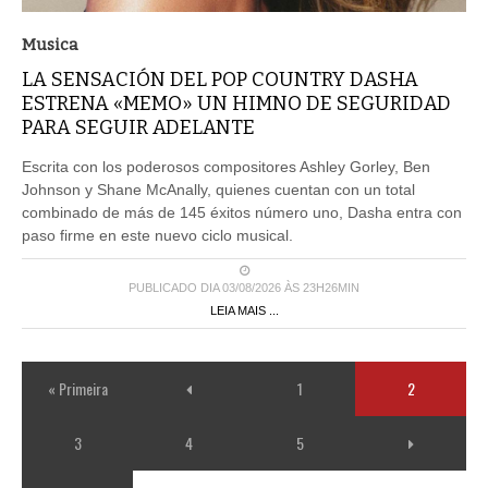
Musica
LA SENSACIÓN DEL POP COUNTRY DASHA
ESTRENA «MEMO» UN HIMNO DE SEGURIDAD
PARA SEGUIR ADELANTE
Escrita con los poderosos compositores Ashley Gorley, Ben
Johnson y Shane McAnally, quienes cuentan con un total
combinado de más de 145 éxitos número uno, Dasha entra con
paso firme en este nuevo ciclo musical.
PUBLICADO DIA 03/08/2026 ÀS 23H26MIN
LEIA MAIS ...
« Primeira
1
2
3
4
5