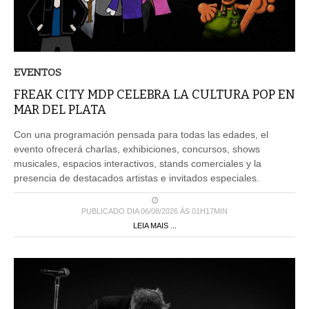
EVENTOS
FREAK CITY MDP CELEBRA LA CULTURA POP EN
MAR DEL PLATA
Con una programación pensada para todas las edades, el
evento ofrecerá charlas, exhibiciones, concursos, shows
musicales, espacios interactivos, stands comerciales y la
presencia de destacados artistas e invitados especiales.
PUBLICADO DIA 06/08/2026 ÀS 01H17MIN
LEIA MAIS ...