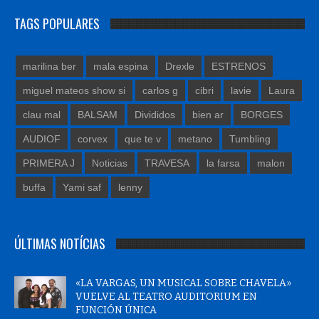
TAGS POPULARES
marilina ber
mala espina
Drexle
ESTRENOS
miguel mateos show si
carlos g
cibri
lavie
Laura
clau mal
BALSAM
Divididos
bien ar
BORGES
AUDIOF
corvex
que te v
metano
Tumbling
PRIMERA J
Noticias
TRAVESA
la farsa
malon
buffa
Yami saf
lenny
ÚLTIMAS NOTÍCIAS
«LA VARGAS, UN MUSICAL SOBRE CHAVELA»
VUELVE AL TEATRO AUDITORIUM EN
FUNCIÓN ÚNICA