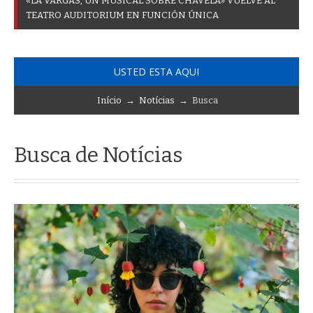
«
L
A
V
A
R
G
A
S
,
U
N
M
U
S
I
C
A
L
S
O
B
R
E
C
H
A
V
E
L
A
»
V
U
E
L
V
E
A
L
T
E
A
T
R
O
A
U
D
I
T
O
R
I
U
M
E
N
F
U
N
C
I
Ó
N
Ú
N
I
C
A
USTED ESTA AQUI
Início
→
Notícias
→ Busca
Busca de Notícias