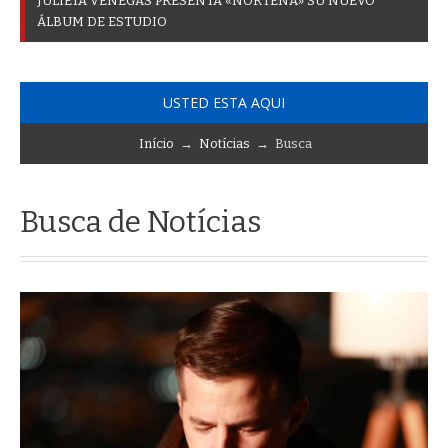
J
U
L
I
E
T
A
V
E
N
E
G
A
S
P
R
E
S
E
N
T
A
«
N
O
R
T
E
Ñ
A
»
S
U
N
U
E
V
O
Á
L
B
U
M
D
E
E
S
T
U
D
I
O
USTED ESTA AQUI
Início
→
Notícias
→ Busca
Busca de Notícias