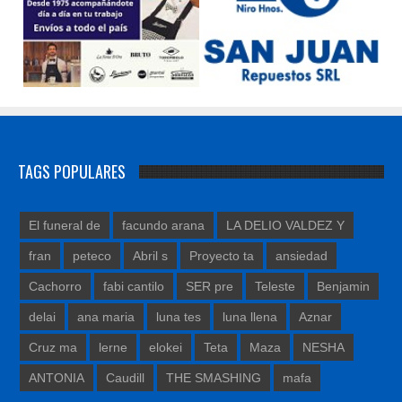
TAGS POPULARES
El funeral de
facundo arana
LA DELIO VALDEZ Y
fran
peteco
Abril s
Proyecto ta
ansiedad
Cachorro
fabi cantilo
SER pre
Teleste
Benjamin
delai
ana maria
luna tes
luna llena
Aznar
Cruz ma
lerne
elokei
Teta
Maza
NESHA
ANTONIA
Caudill
THE SMASHING
mafa