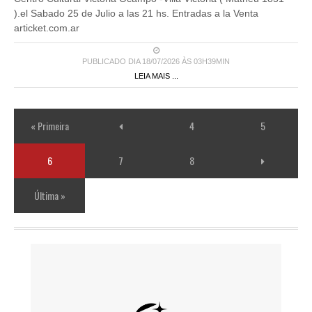
).el Sabado 25 de Julio a las 21 hs. Entradas a la Venta
articket.com.ar
PUBLICADO DIA 18/07/2026 ÀS 03H39MIN
LEIA MAIS ...
« Primeira
4
5
6
7
8
Última »