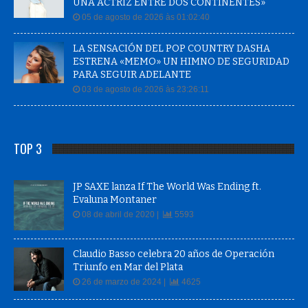
UNA ACTRIZ ENTRE DOS CONTINENTES»
05 de agosto de 2026 às 01:02:40
LA SENSACIÓN DEL POP COUNTRY DASHA
ESTRENA «MEMO» UN HIMNO DE SEGURIDAD
PARA SEGUIR ADELANTE
03 de agosto de 2026 às 23:26:11
TOP 3
JP SAXE lanza If The World Was Ending ft.
Evaluna Montaner
08 de abril de 2020 |
5593
Claudio Basso celebra 20 años de Operación
Triunfo en Mar del Plata
26 de marzo de 2024 |
4625