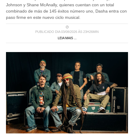
Johnson y Shane McAnally, quienes cuentan con un total
combinado de más de 145 éxitos número uno, Dasha entra con
paso firme en este nuevo ciclo musical.
PUBLICADO DIA 03/08/2026 ÀS 23H26MIN
LEIA MAIS ...