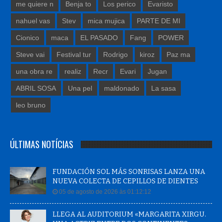
me quiere n
Benja to
Los perico
Evaristo
nahuel vas
Stev
mica mujica
PARTE DE MI
Cionico
maca
EL PASADO
Fang
POWER
Steve vai
Festival tur
Rodrigo
kiroz
Paz ma
una obra re
realiz
Recr
Evari
Jugan
ABRIL SOSA
Una pel
maldonado
La sasa
leo bruno
ÚLTIMAS NOTÍCIAS
FUNDACIÓN SOL MÁS SONRISAS LANZA UNA
NUEVA COLECTA DE CEPILLOS DE DIENTES
05 de agosto de 2026 às 01:12:12
LLEGA AL AUDITORIUM «MARGARITA XIRGU.