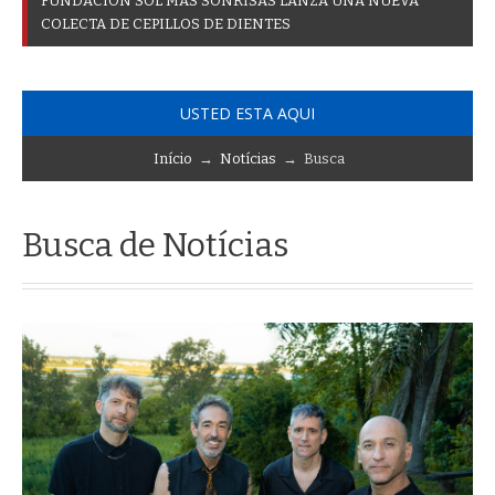
F
U
N
D
A
C
I
Ó
N
S
O
L
M
Á
S
S
O
N
R
I
S
A
S
L
A
N
Z
A
U
N
A
N
U
E
V
A
C
O
L
E
C
T
A
D
E
C
E
P
I
L
L
O
S
D
E
D
I
E
N
T
E
S
USTED ESTA AQUI
Início
→
Notícias
→ Busca
Busca de Notícias