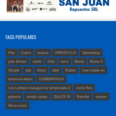
TAGS POPULARES
Pep
Cuero
resaca
VAMOS A LO
Spinettang
julio fernan
cienti
chet
sol a
Mond
Bruno li
Simple
dat
Guns
edel
Ruben
Ivan noble en
herencia lebon
CUMBIAFRICA
Les Luthiers inaugura la temporada d
corso flori
gimena
analia cobas
DULCE IR
Ranche
muster
Mora russo