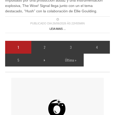
Impulsado por una producción audaz y una instrumentación
explosiva, The Wow! Signal llega junto con un el tema
destacado, “Hush” con la colaboración de Ellie Goulding.
PUBLICADO DIA 26/06/2026 ÀS 22H55MIN
LEIA MAIS ...
1
2
3
4
5
Última »