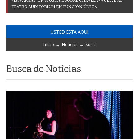
«
L
A
V
A
R
G
A
S
,
U
N
M
U
S
I
C
A
L
S
O
B
R
E
C
H
A
V
E
L
A
»
V
U
E
L
V
E
A
L
T
E
A
T
R
O
A
U
D
I
T
O
R
I
U
M
E
N
F
U
N
C
I
Ó
N
Ú
N
I
C
A
USTED ESTA AQUI
Início
→
Notícias
→ Busca
Busca de Notícias