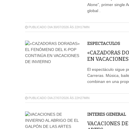
Alone”, primer single 
global .
PUBLICADO DIA 30/07/2026 ÀS 22H17MIN
ESPECTACULOS
«CAZADORAS DO
EN VACACIONES
El espectáculo sigue p
Carreras. Música, baile
combinan en una propue
PUBLICADO DIA 27/07/2026 ÀS 22H27MIN
INTERES GENERAL
VACACIONES DE 