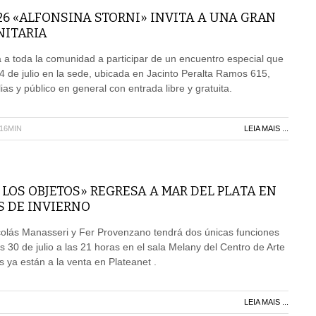
26 «ALFONSINA STORNI» INVITA A UNA GRAN
ITARIA
a a toda la comunidad a participar de un encuentro especial que
 4 de julio en la sede, ubicada en Jacinto Peralta Ramos 615,
lias y público en general con entrada libre y gratuita.
H16MIN
LEIA MAIS ...
 LOS OBJETOS» REGRESA A MAR DEL PLATA EN
S DE INVIERNO
colás Manasseri y Fer Provenzano tendrá dos únicas funciones
s 30 de julio a las 21 horas en el sala Melany del Centro de Arte
s ya están a la venta en Plateanet .
LEIA MAIS ...