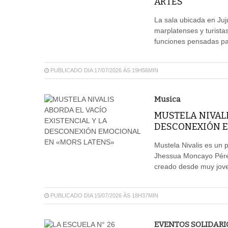
ARTES
La sala ubicada en Juj
marplatenses y turistas
funciones pensadas par
PUBLICADO DIA 17/07/2026 ÀS 19H56MIN
Musica
MUSTELA NIVALI
DESCONEXIÓN E
Mustela Nivalis es un p
Jhessua Moncayo Pérez
creado desde muy jov
PUBLICADO DIA 15/07/2026 ÀS 18H37MIN
EVENTOS SOLIDARI