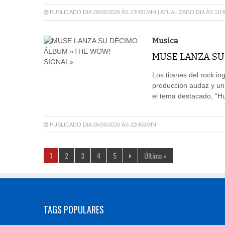
PUBLICADO DIA 28/06/2026 ÀS 23H31MIN | ATUALIZADO DIA ÀS 11
Musica
MUSE LANZA SU
Los titanes del rock i
producción audaz y una
el tema destacado, “Hu
PUBLICADO DIA 26/06/2026 ÀS 22H55MIN
1
2
3
4
5
Última »
TAGS POPULARES