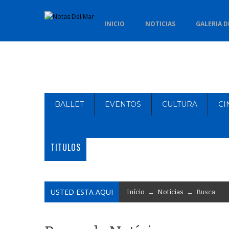
INICIO
NOTICIAS
GALERIA D
BALLET
EVENTOS
CULTURA
CI
TITULOS
USTED ESTA AQUI
Início
→
Notícias
→ Busca