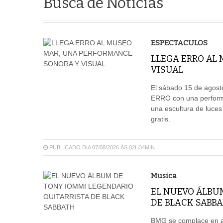
Busca de Notícias
ESPECTACULOS
LLEGA ERRO AL
VISUAL
El sábado 15 de agosto
ERRO con una performa
una escultura de luces
gratis.
PUBLICADO DIA 07/08/2026 ÀS 02H34MIN
Musica
EL NUEVO ÁLBU
DE BLACK SABB
BMG se complace en an