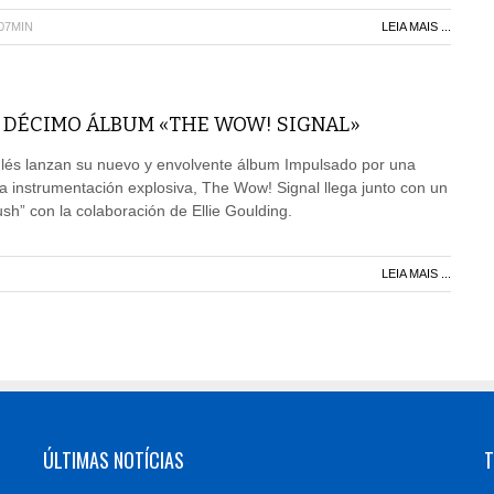
H07MIN
LEIA MAIS ...
 DÉCIMO ÁLBUM «THE WOW! SIGNAL»
nglés lanzan su nuevo y envolvente álbum Impulsado por una
 instrumentación explosiva, The Wow! Signal llega junto con un
sh” con la colaboración de Ellie Goulding.
LEIA MAIS ...
ÚLTIMAS NOTÍCIAS
T