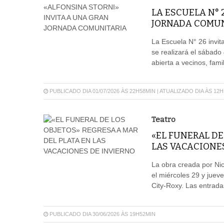
LA ESCUELA N° 
JORNADA COMUN
La Escuela N° 26 invit
se realizará el sábado
abierta a vecinos, fami
PUBLICADO DIA 01/07/2026 ÀS 22H58MIN | ATUALIZADO DIA ÀS 12
Teatro
«EL FUNERAL DE
LAS VACACIONE
La obra creada por Ni
el miércoles 29 y jueve
City-Roxy. Las entrada
PUBLICADO DIA 30/06/2026 ÀS 19H52MIN