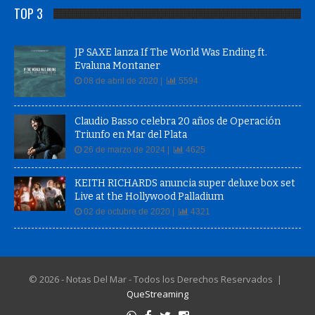
TOP 3
JP SAXE lanza If The World Was Ending ft.
Evaluna Montaner
08 de abril de 2020 |
5594
Claudio Basso celebra 20 años de Operación
Triunfo en Mar del Plata
26 de marzo de 2024 |
4625
KEITH RICHARDS anuncia super deluxe box set
Live at the Hollywood Palladium
02 de octubre de 2020 |
4321
© 2026 - Notas Del Mar - Todos los Derechos Reservados |
QueStreaming