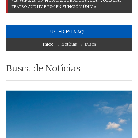
«
L
A
V
A
R
G
A
S
,
U
N
M
U
S
I
C
A
L
S
O
B
R
E
C
H
A
V
E
L
A
»
V
U
E
L
V
E
A
L
T
E
A
T
R
O
A
U
D
I
T
O
R
I
U
M
E
N
F
U
N
C
I
Ó
N
Ú
N
I
C
A
USTED ESTA AQUI
Início
→
Notícias
→ Busca
Busca de Notícias