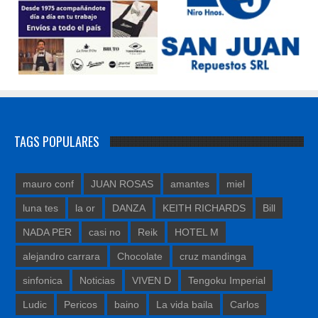
TAGS POPULARES
mauro conf
JUAN ROSAS
amantes
miel
luna tes
la or
DANZA
KEITH RICHARDS
Bill
NADA PER
casi no
Reik
HOTEL M
alejandro carrara
Chocolate
cruz mandinga
sinfonica
Noticias
VIVEN D
Tengoku Imperial
Ludic
Pericos
baino
La vida baila
Carlos