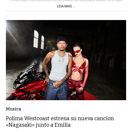
PUBLICADO DIA 28/06/2023 ÀS 02H04MIN | ATUALIZADO DIA ÀS 11H07MIN
LEIA MAIS ...
Musica
Polima Westcoast estrena su nueva cancion
«Nagasaki» junto a Emilia