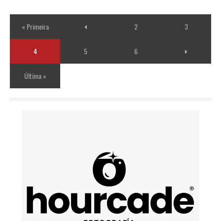
« Primeira
2
3
4
5
6
Última »