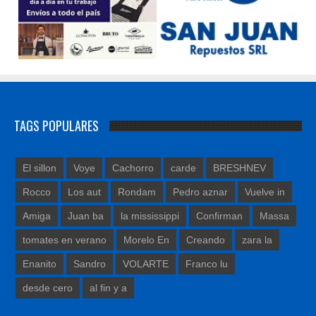
TAGS POPULARES
El sillon
Voye
Cachorro
carde
BRESHNEV
Rocco
Los aut
Rondam
Pedro aznar
Vuelve in
Amiga
Juan ba
la mississippi
Confirman
Massa
tomates en verano
Morelo En
Creando
zara la
Enanito
Sandro
VOLARTE
Franco lu
desde cero
al fin y a