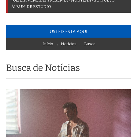
J
U
L
I
E
T
A
V
E
N
E
G
A
S
P
R
E
S
E
N
T
A
«
N
O
R
T
E
Ñ
A
»
S
U
N
U
E
V
O
Á
L
B
U
M
D
E
E
S
T
U
D
I
O
USTED ESTA AQUI
Início
→
Notícias
→ Busca
Busca de Notícias