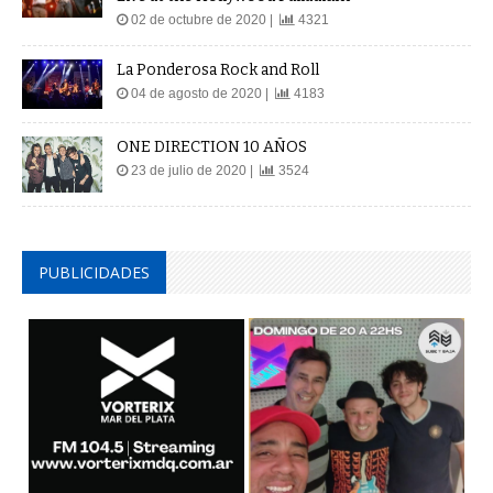
02 de octubre de 2020 |
4321
La Ponderosa Rock and Roll
04 de agosto de 2020 |
4183
ONE DIRECTION 10 AÑOS
23 de julio de 2020 |
3524
PUBLICIDADES