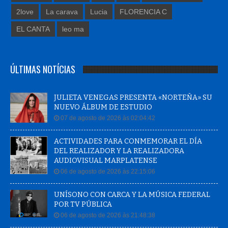
2love
La carava
Lucia
FLORENCIA C
EL CANTA
leo ma
ÚLTIMAS NOTÍCIAS
JULIETA VENEGAS PRESENTA «NORTEÑA» SU
NUEVO ÁLBUM DE ESTUDIO
07 de agosto de 2026 às 02:04:42
ACTIVIDADES PARA CONMEMORAR EL DÍA
DEL REALIZADOR Y LA REALIZADORA
AUDIOVISUAL MARPLATENSE
06 de agosto de 2026 às 22:15:06
UNÍSONO CON CARCA Y LA MÚSICA FEDERAL
POR TV PÚBLICA
06 de agosto de 2026 às 21:48:38