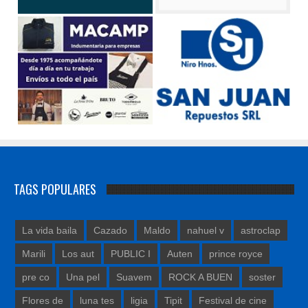
TAGS POPULARES
La vida baila
Cazado
Maldo
nahuel v
astroclap
Marili
Los aut
PUBLIC I
Auten
prince royce
pre co
Una pel
Suavem
ROCK A BUEN
soster
Flores de
luna tes
ligia
Tipit
Festival de cine