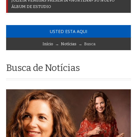
J
U
L
I
E
T
A
V
E
N
E
G
A
S
P
R
E
S
E
N
T
A
«
N
O
R
T
E
Ñ
A
»
S
U
N
U
E
V
O
Á
L
B
U
M
D
E
E
S
T
U
D
I
O
USTED ESTA AQUI
Início
→
Notícias
→ Busca
Busca de Notícias