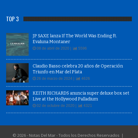
TOP 3
JP SAXE lanza If The World Was Ending ft.
Evaluna Montaner
08 de abril de 2020 |
5596
Claudio Basso celebra 20 años de Operación
Triunfo en Mar del Plata
26 de marzo de 2024 |
4626
KEITH RICHARDS anuncia super deluxe box set
Live at the Hollywood Palladium
02 de octubre de 2020 |
4321
© 2026 - Notas Del Mar - Todos los Derechos Reservados |