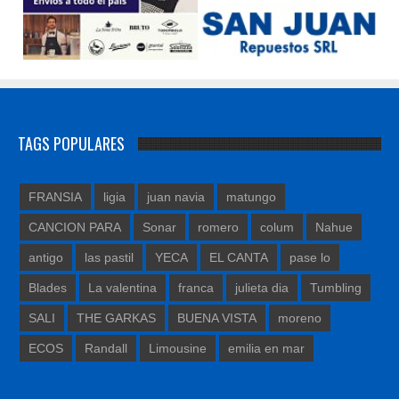
TAGS POPULARES
FRANSIA
ligia
juan navia
matungo
CANCION PARA
Sonar
romero
colum
Nahue
antigo
las pastil
YECA
EL CANTA
pase lo
Blades
La valentina
franca
julieta dia
Tumbling
SALI
THE GARKAS
BUENA VISTA
moreno
ECOS
Randall
Limousine
emilia en mar