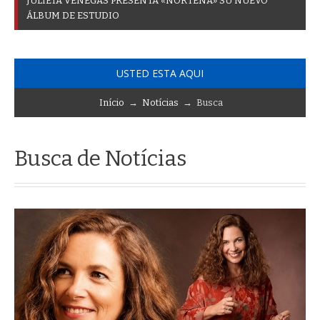
J
U
L
I
E
T
A
V
E
N
E
G
A
S
P
R
E
S
E
N
T
A
«
N
O
R
T
E
Ñ
A
»
S
U
N
U
E
V
O
Á
L
B
U
M
D
E
E
S
T
U
D
I
O
USTED ESTA AQUI
Início
→
Notícias
→ Busca
Busca de Notícias