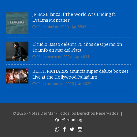
JP SAXE lanza If The World Was Ending ft.
Evaluna Montaner
08 de abril de 2020 |
5593
Claudio Basso celebra 20 años de Operación
Triunfo en Mar del Plata
26 de marzo de 2024 |
4624
KEITH RICHARDS anuncia super deluxe box set
Live at the Hollywood Palladium
02 de octubre de 2020 |
4320
© 2026 - Notas Del Mar - Todos los Derechos Reservados |
QueStreaming