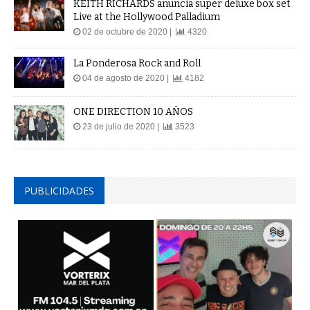
KEITH RICHARDS anuncia super deluxe box set
Live at the Hollywood Palladium
02 de octubre de 2020 |
4320
La Ponderosa Rock and Roll
04 de agosto de 2020 |
4182
ONE DIRECTION 10 AÑOS
23 de julio de 2020 |
3523
PUBLICIDADES