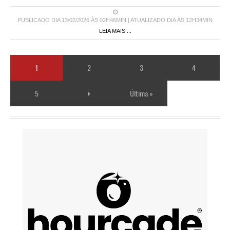
PUBLICADO DIA 13/02/2026 ÀS 02H46MIN | ATUALIZADO DIA ÀS 12H34MIN
LEIA MAIS ...
1
2
3
4
5
Última »