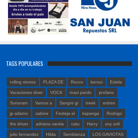
TAGS POPULARES
rolling stones
PLAZA DE
Rocco
bersui
Estela
Vacaciones diver
VOCA
maxi pardo
profano
Sonoram
Vamos a
Sangre gi
treek
estren
jp adamo
sabine
Festeja el
kapanga
Rodrigo
the driver
adriana varela
catu
Harry
soy sofi
julio fernandez
Hilda
Semblanza
LOS GAVIOTAS