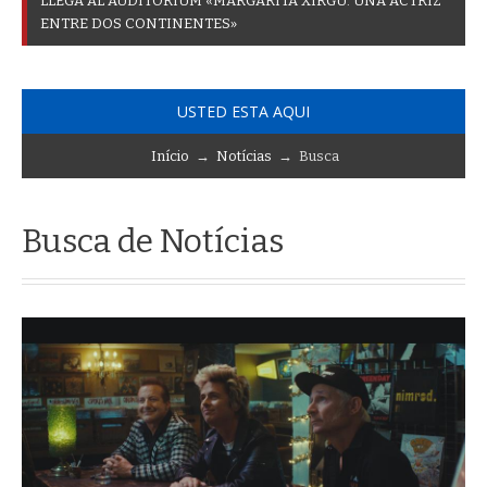
L
L
E
G
A
A
L
A
U
D
I
T
O
R
I
U
M
«
M
A
R
G
A
R
I
T
A
X
I
R
G
U
.
U
N
A
A
C
T
R
I
Z
E
N
T
R
E
D
O
S
C
O
N
T
I
N
E
N
T
E
S
»
USTED ESTA AQUI
Início
→
Notícias
→ Busca
Busca de Notícias