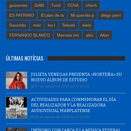
guasones
GABI
Tund
COVA
chech
ES PATRIMO
El plan de la
Mi querido p
diego perri
Gauchito
miel
les l
Teleste
wisin
FERNANDO BLANCO
Marcela mo
alici
Altav
ÚLTIMAS NOTÍCIAS
JULIETA VENEGAS PRESENTA «NORTEÑA» SU
NUEVO ÁLBUM DE ESTUDIO
07 de agosto de 2026 às 02:04:42
ACTIVIDADES PARA CONMEMORAR EL DÍA
DEL REALIZADOR Y LA REALIZADORA
AUDIOVISUAL MARPLATENSE
06 de agosto de 2026 às 22:15:06
UNÍSONO CON CARCA Y LA MÚSICA FEDERAL