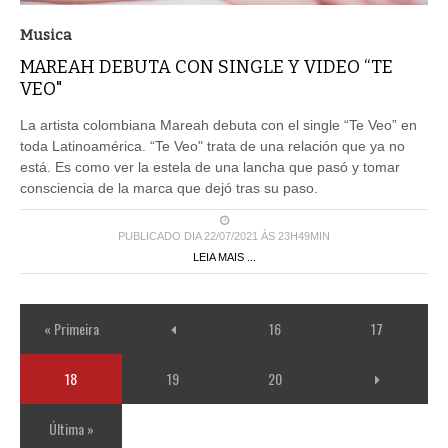
Musica
MAREAH DEBUTA CON SINGLE Y VIDEO “TE
VEO"
La artista colombiana Mareah debuta con el single “Te Veo” en
toda Latinoamérica. “Te Veo" trata de una relación que ya no
está. Es como ver la estela de una lancha que pasó y tomar
consciencia de la marca que dejó tras su paso.
PUBLICADO DIA 22/07/2021 ÀS 23H49MIN
LEIA MAIS ...
« Primeira
16
17
18
19
20
Última »