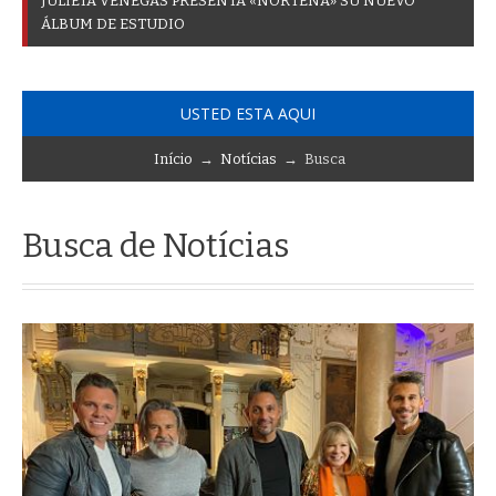
J
U
L
I
E
T
A
V
E
N
E
G
A
S
P
R
E
S
E
N
T
A
«
N
O
R
T
E
Ñ
A
»
S
U
N
U
E
V
O
Á
L
B
U
M
D
E
E
S
T
U
D
I
O
USTED ESTA AQUI
Início
→
Notícias
→ Busca
Busca de Notícias