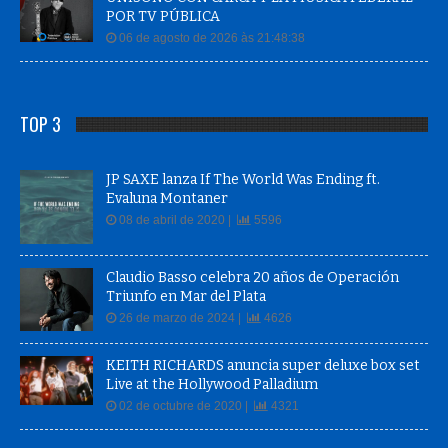
POR TV PÚBLICA
06 de agosto de 2026 às 21:48:38
TOP 3
JP SAXE lanza If The World Was Ending ft.
Evaluna Montaner
08 de abril de 2020 |
5596
Claudio Basso celebra 20 años de Operación
Triunfo en Mar del Plata
26 de marzo de 2024 |
4626
KEITH RICHARDS anuncia super deluxe box set
Live at the Hollywood Palladium
02 de octubre de 2020 |
4321