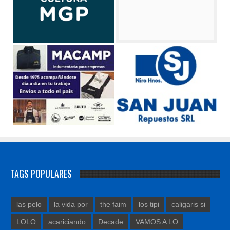
TAGS POPULARES
las pelo
la vida por
the faim
los tipi
caligaris si
LOLO
acariciando
Decade
VAMOS A LO