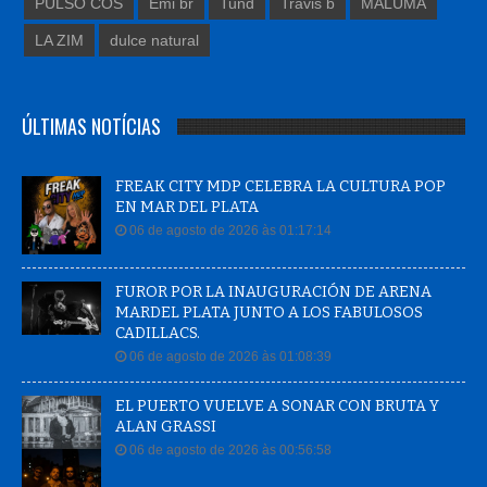
PULSO COS
Emi br
Tund
Travis b
MALUMA
LA ZIM
dulce natural
ÚLTIMAS NOTÍCIAS
FREAK CITY MDP CELEBRA LA CULTURA POP
EN MAR DEL PLATA
06 de agosto de 2026 às 01:17:14
FUROR POR LA INAUGURACIÓN DE ARENA
MARDEL PLATA JUNTO A LOS FABULOSOS
CADILLACS.
06 de agosto de 2026 às 01:08:39
EL PUERTO VUELVE A SONAR CON BRUTA Y
ALAN GRASSI
06 de agosto de 2026 às 00:56:58