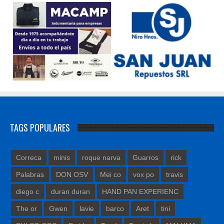
TAGS POPULARES
Correca
minis
roque narva
Guarros
rick
Palabras
DON OSV
Mei co
vox po
travis
diego c
duran duran
HAND PAN EXPERIENC
The or
Gwen
lavie
barco
Aret
tini