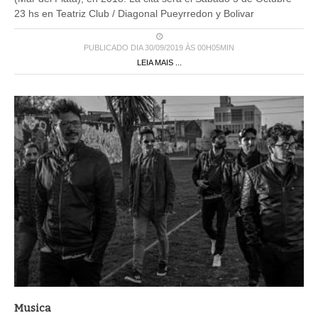
23 hs en Teatriz Club / Diagonal Pueyrredon y Bolivar
PUBLICADO DIA 30/09/2019 ÀS 00H05MIN
LEIA MAIS ...
Musica