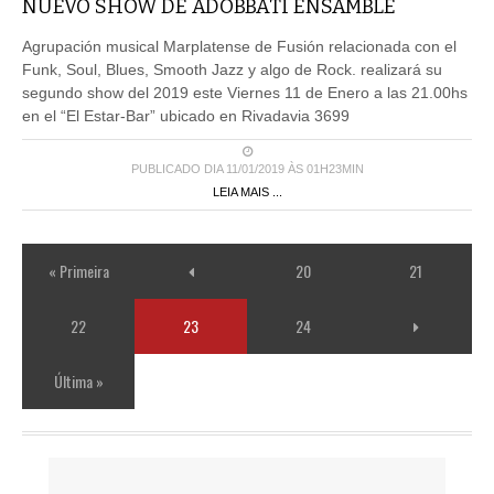
NUEVO SHOW DE ADOBBATI ENSAMBLE
Agrupación musical Marplatense de Fusión relacionada con el
Funk, Soul, Blues, Smooth Jazz y algo de Rock. realizará su
segundo show del 2019 este Viernes 11 de Enero a las 21.00hs
en el “El Estar-Bar” ubicado en Rivadavia 3699
PUBLICADO DIA 11/01/2019 ÀS 01H23MIN
LEIA MAIS ...
« Primeira
20
21
22
23
24
Última »