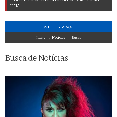
F
R
E
A
K
C
I
T
Y
M
D
P
C
E
L
E
B
R
A
L
A
C
U
L
T
U
R
A
P
O
P
E
N
M
A
R
D
E
L
P
L
A
T
A
USTED ESTA AQUI
Início
→
Notícias
→ Busca
Busca de Notícias