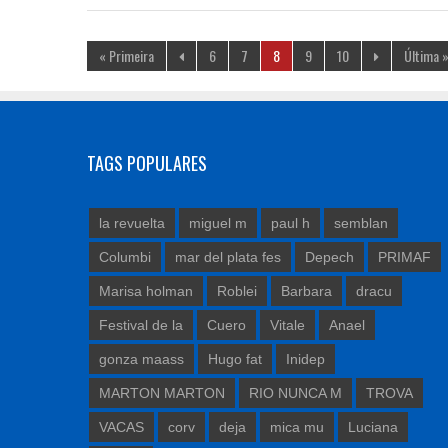
« Primeira
6
7
8
9
10
Última 
TAGS POPULARES
la revuelta
miguel m
paul h
semblan
Columbi
mar del plata fes
Depech
PRIMAF
Marisa holman
Roblei
Barbara
dracu
Festival de la
Cuero
Vitale
Anael
gonza maass
Hugo fat
Inidep
MARTON MARTON
RIO NUNCA M
TROVA
VACAS
corv
deja
mica mu
Luciana