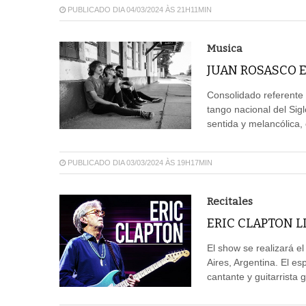
PUBLICADO DIA 04/03/2024 ÀS 21H11MIN
Musica
JUAN ROSASCO EN
Consolidado referente 
tango nacional del Sig
sentida y melancólica,
PUBLICADO DIA 03/03/2024 ÀS 19H17MIN
Recitales
ERIC CLAPTON L
El show se realizará e
Aires, Argentina. El e
cantante y guitarrista