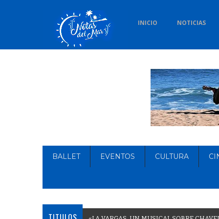
INICIO
NOTICIAS
BALLET
EVENTOS
CULTURA
CI
TITULOS
«
L
A
V
A
R
G
A
S
,
U
N
M
U
S
I
C
A
L
S
O
B
R
E
C
H
A
V
E