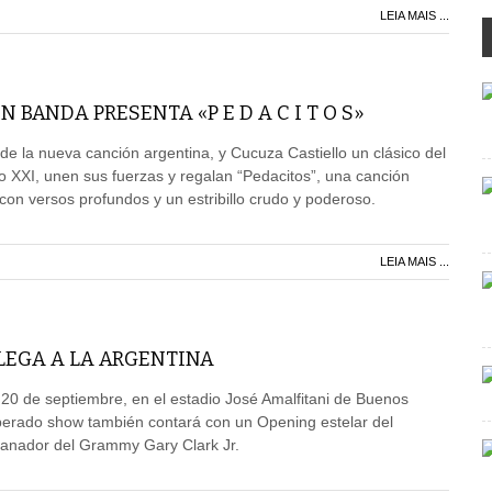
LEIA MAIS ...
 BANDA PRESENTA «P E D A C I T O S»
de la nueva canción argentina, y Cucuza Castiello un clásico del
lo XXI, unen sus fuerzas y regalan “Pedacitos”, una canción
 con versos profundos y un estribillo crudo y poderoso.
LEIA MAIS ...
LEGA A LA ARGENTINA
l 20 de septiembre, en el estadio José Amalfitani de Buenos
sperado show también contará con un Opening estelar del
 ganador del Grammy Gary Clark Jr.