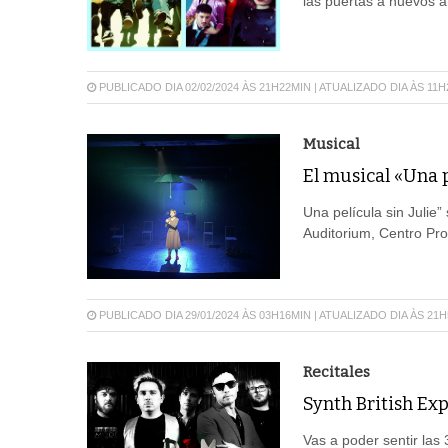
las puertas a nuevos ar
PUBLICADO DIA 02/02/2024 ÀS 21H22MIN | ATUALIZADO DIA ÀS 11
Musical
El musical «Una p
Una película sin Julie”
Auditorium, Centro Prov
PUBLICADO DIA 29/01/2024 ÀS 03H16MIN | ATUALIZADO DIA ÀS 21
Recitales
Synth British Exp
Vas a poder sentir las