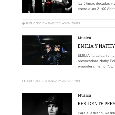
las últimas décadas y d
enero a las 21:00 Abb
PUBLICADO DIA 20/01/2024 ÀS 00H45MIN
Musica
EMILIA Y NATHY 
EMILIA, la actual reina
provocadora Nathy Pel
empoderamiento: "JE
PUBLICADO DIA 15/01/2024 ÀS 23H37MIN
Musica
RESIDENTE PRES
Para el estreno, Resid