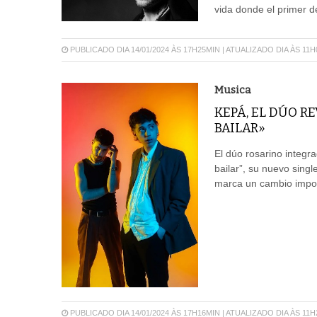
vida donde el primer d
PUBLICADO DIA 14/01/2024 ÀS 17H25MIN | ATUALIZADO DIA ÀS 11
Musica
KEPÁ, EL DÚO R
BAILAR»
El dúo rosarino integr
bailar”, su nuevo singl
marca un cambio import
PUBLICADO DIA 14/01/2024 ÀS 17H16MIN | ATUALIZADO DIA ÀS 11