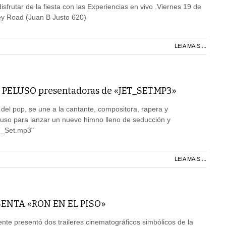
isfrutar de la fiesta con las Experiencias en vivo .Viernes 19 de
ey Road (Juan B Justo 620)
LEIA MAIS ...
PELUSO presentadoras de «JET_SET.MP3»
 del pop, se une a la cantante, compositora, rapera y
uso para lanzar un nuevo himno lleno de seducción y
T_Set.mp3"
LEIA MAIS ...
ENTA «RON EN EL PISO»
ente presentó dos traileres cinematográficos simbólicos de la