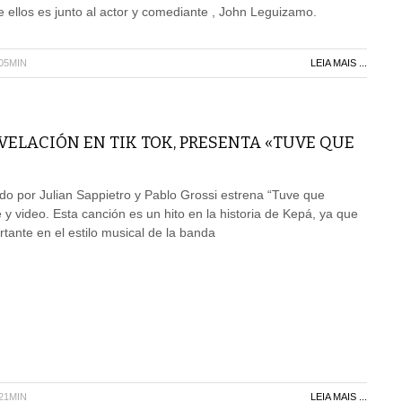
e ellos es junto al actor y comediante , John Leguizamo.
H05MIN
LEIA MAIS ...
EVELACIÓN EN TIK TOK, PRESENTA «TUVE QUE
ado por Julian Sappietro y Pablo Grossi estrena “Tuve que
e y video. Esta canción es un hito en la historia de Kepá, ya que
ante en el estilo musical de la banda
H21MIN
LEIA MAIS ...