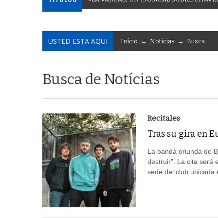
USTED ESTA AQUI
Início
→
Notícias
→ Busca
Busca de Notícias
Recitales
Tras su gira en E
La banda oriunda de B
destruir”. La cita será
sede del club ubicada