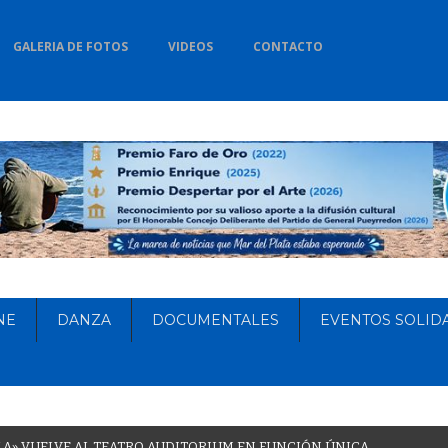
GALERIA DE FOTOS
VIDEOS
CONTACTO
NE
DANZA
DOCUMENTALES
EVENTOS SOLID
L
A
»
V
U
E
L
V
E
A
L
T
E
A
T
R
O
A
U
D
I
T
O
R
I
U
M
E
N
F
U
N
C
I
Ó
N
Ú
N
I
C
A