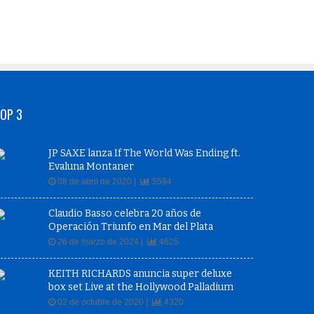
OP 3
JP SAXE lanza If The World Was Ending ft.
Evaluna Montaner
08 de abril de 2020 |
5594
Claudio Basso celebra 20 años de
Operación Triunfo en Mar del Plata
26 de marzo de 2024 |
4625
KEITH RICHARDS anuncia super deluxe
box set Live at the Hollywood Palladium
02 de octubre de 2020 |
4320