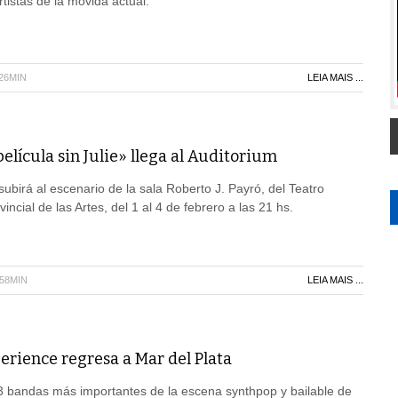
tistas de la movida actual.
H26MIN
LEIA MAIS ...
elícula sin Julie» llega al Auditorium
 subirá al escenario de la sala Roberto J. Payró, del Teatro
incial de las Artes, del 1 al 4 de febrero a las 21 hs.
H58MIN
LEIA MAIS ...
erience regresa a Mar del Plata
 3 bandas más importantes de la escena synthpop y bailable de