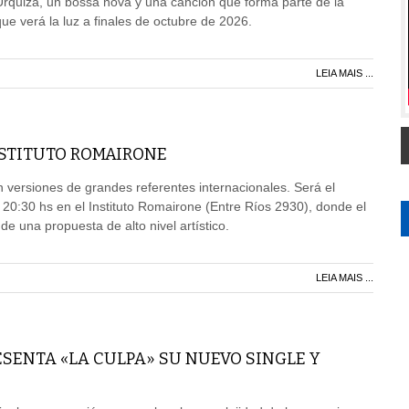
rquiza, un bossa nova y una canción que forma parte de la
ue verá la luz a finales de octubre de 2026.
LEIA MAIS ...
NSTITUTO ROMAIRONE
n versiones de grandes referentes internacionales. Será el
s 20:30 hs en el Instituto Romairone (Entre Ríos 2930), donde el
 de una propuesta de alto nivel artístico.
LEIA MAIS ...
ESENTA «LA CULPA» SU NUEVO SINGLE Y