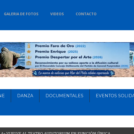
GALERIA DE FOTOS
VIDEOS
CONTACTO
NE
DANZA
DOCUMENTALES
EVENTOS SOLID
L
A
»
V
U
E
L
V
E
A
L
T
E
A
T
R
O
A
U
D
I
T
O
R
I
U
M
E
N
F
U
N
C
I
Ó
N
Ú
N
I
C
A