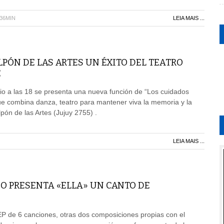
H36MIN
LEIA MAIS ...
LPÓN DE LAS ARTES UN ÉXITO DEL TEATRO
E
io a las 18 se presenta una nueva función de “Los cuidados
que combina danza, teatro para mantener viva la memoria y la
lpón de las Artes (Jujuy 2755) .
LEIA MAIS ...
O PRESENTA «ELLA» UN CANTO DE
EP de 6 canciones, otras dos composiciones propias con el