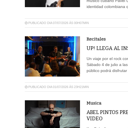
musico cubano Pavel U
identidad colombiana q
PUBLICADO DIA 07/07/2026 ÀS 00H07MIN
Recitales
UP! LLEGA AL I
Un viaje por el rock co
Sábado 4 de julio a la
público podrá disfrutar
PUBLICADO DIA 01/07/2026 ÀS 23H21MIN
Musica
ABEL PINTOS PR
VIDEO