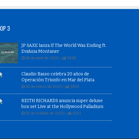
OP 3
JP SAXE lanza If The World Was Ending ft.
Evaluna Montaner
08 de abril de 2020 |
5596
Claudio Basso celebra 20 años de
Operación Triunfo en Mar del Plata
26 de marzo de 2024 |
4626
KEITH RICHARDS anuncia super deluxe
box set Live at the Hollywood Palladium
02 de octubre de 2020 |
4321