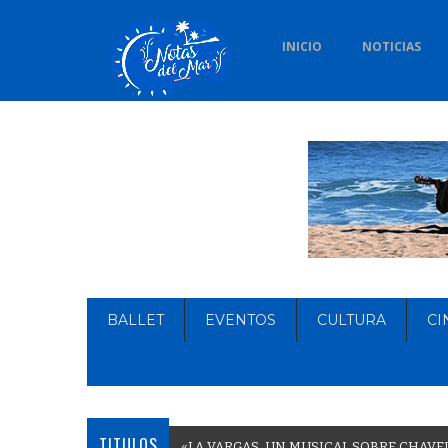
INICIO
NOTICIAS
BALLET
EVENTOS
CULTURA
CI
TITULOS
«
L
A
V
A
R
G
A
S
,
U
N
M
U
S
I
C
A
L
S
O
B
R
E
C
H
A
V
E