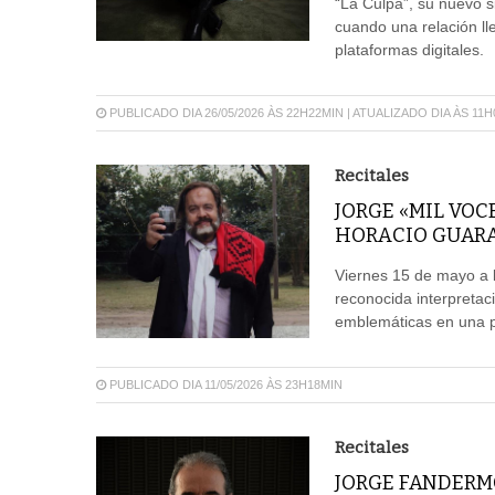
“La Culpa”, su nuevo s
cuando una relación lle
plataformas digitales.
PUBLICADO DIA 26/05/2026 ÀS 22H22MIN | ATUALIZADO DIA ÀS 11
Recitales
JORGE «MIL VOC
HORACIO GUARA
Viernes 15 de mayo a l
reconocida interpretac
emblemáticas en una p
PUBLICADO DIA 11/05/2026 ÀS 23H18MIN
Recitales
JORGE FANDERM