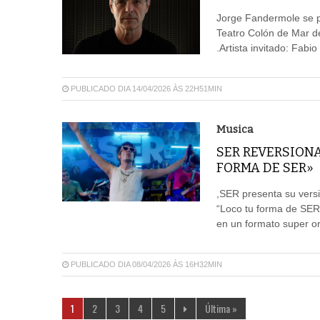
Jorge Fandermole se pr
Teatro Colón de Mar de
.Artista invitado: Fa
PUBLICADO DIA 14/04/2026 ÀS 22H51MIN
Musica
SER REVERSIONA
FORMA DE SER»
,SER presenta su versi
“Loco tu forma de SER
en un formato super or
PUBLICADO DIA 08/04/2026 ÀS 16H32MIN
1
2
3
4
5
Última »