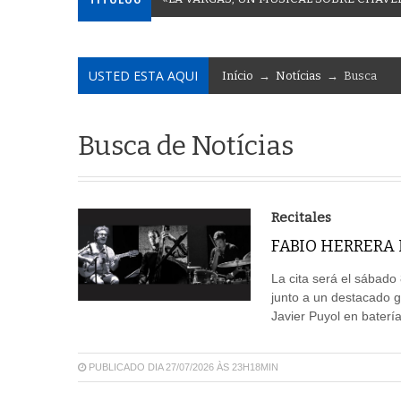
USTED ESTA AQUI
Início
→
Notícias
→ Busca
Busca de Notícias
Recitales
FABIO HERRERA
La cita será el sábado
junto a un destacado 
Javier Puyol en batería
PUBLICADO DIA 27/07/2026 ÀS 23H18MIN