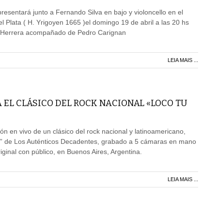
esentará junto a Fernando Silva en bajo y violoncello en el
l Plata ( H. Yrigoyen 1665 )el domingo 19 de abril a las 20 hs
bio Herrera acompañado de Pedro Carignan
LEIA MAIS ...
 EL CLÁSICO DEL ROCK NACIONAL «LOCO TU
ón en vivo de un clásico del rock nacional y latinoamericano,
” de Los Auténticos Decadentes, grabado a 5 cámaras en mano
iginal con público, en Buenos Aires, Argentina.
LEIA MAIS ...