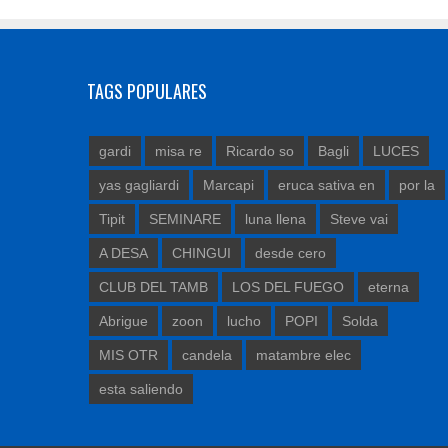
TAGS POPULARES
gardi
misa re
Ricardo so
Bagli
LUCES
yas gagliardi
Marcapi
eruca sativa en
por la
Tipit
SEMINARE
luna llena
Steve vai
A DESA
CHINGUI
desde cero
CLUB DEL TAMB
LOS DEL FUEGO
eterna
Abrigue
zoon
lucho
POPI
Solda
MIS OTR
candela
matambre elec
esta saliendo