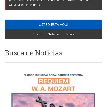
J
U
L
I
E
T
A
V
E
N
E
G
A
S
P
R
E
S
E
N
T
A
«
N
O
R
T
E
Ñ
A
»
S
U
N
U
E
V
O
Á
L
B
U
M
D
E
E
S
T
U
D
I
O
USTED ESTA AQUI
Início
→
Notícias
→ Busca
Busca de Notícias