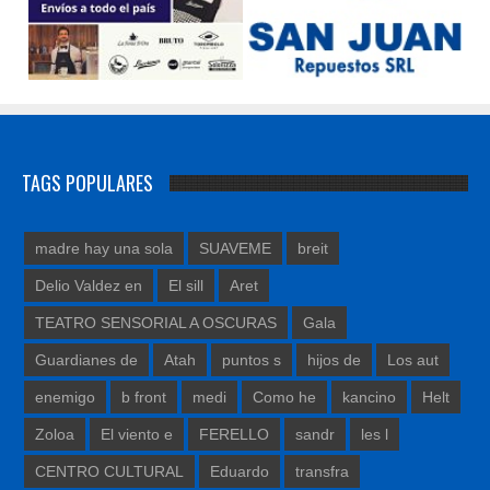
TAGS POPULARES
madre hay una sola
SUAVEME
breit
Delio Valdez en
El sill
Aret
TEATRO SENSORIAL A OSCURAS
Gala
Guardianes de
Atah
puntos s
hijos de
Los aut
enemigo
b front
medi
Como he
kancino
Helt
Zoloa
El viento e
FERELLO
sandr
les l
CENTRO CULTURAL
Eduardo
transfra