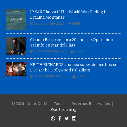
JP SAXE lanza If The World Was Ending ft.
Evaluna Montaner
08 de abril de 2020 |
5598
Claudio Basso celebra 20 años de Operación
Triunfo en Mar del Plata
26 de marzo de 2024 |
4628
KEITH RICHARDS anuncia super deluxe box set
Live at the Hollywood Palladium
02 de octubre de 2020 |
4322
© 2026 - Notas Del Mar - Todos los Derechos Reservados |
QueStreaming