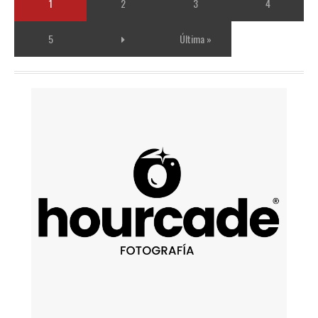
1
2
3
4
5
Última »