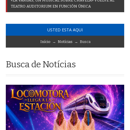
«
L
A
V
A
R
G
A
S
,
U
N
M
U
S
I
C
A
L
S
O
B
R
E
C
H
A
V
E
L
A
»
V
U
E
L
V
E
A
L
T
E
A
T
R
O
A
U
D
I
T
O
R
I
U
M
E
N
F
U
N
C
I
Ó
N
Ú
N
I
C
A
USTED ESTA AQUI
Início
→
Notícias
→ Busca
Busca de Notícias