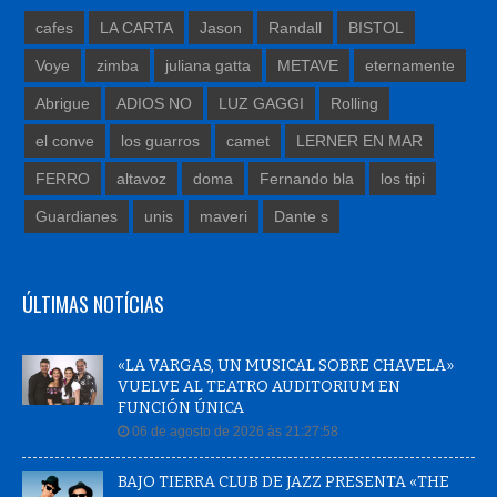
cafes
LA CARTA
Jason
Randall
BISTOL
Voye
zimba
juliana gatta
METAVE
eternamente
Abrigue
ADIOS NO
LUZ GAGGI
Rolling
el conve
los guarros
camet
LERNER EN MAR
FERRO
altavoz
doma
Fernando bla
los tipi
Guardianes
unis
maveri
Dante s
ÚLTIMAS NOTÍCIAS
«LA VARGAS, UN MUSICAL SOBRE CHAVELA»
VUELVE AL TEATRO AUDITORIUM EN
FUNCIÓN ÚNICA
06 de agosto de 2026 às 21:27:58
BAJO TIERRA CLUB DE JAZZ PRESENTA «THE