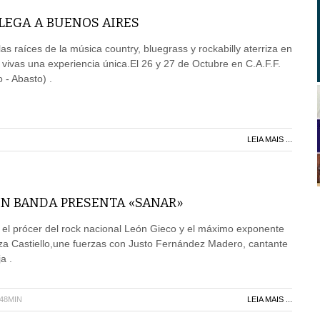
LEGA A BUENOS AIRES
 las raíces de la música country, bluegrass y rockabilly aterriza en
vivas una experiencia única.El 26 y 27 de Octubre en C.A.F.F.
 - Abasto) .
LEIA MAIS ...
EN BANDA PRESENTA «SANAR»
 el prócer del rock nacional León Gieco y el máximo exponente
za Castiello,une fuerzas con Justo Fernández Madero, cantante
a .
H48MIN
LEIA MAIS ...