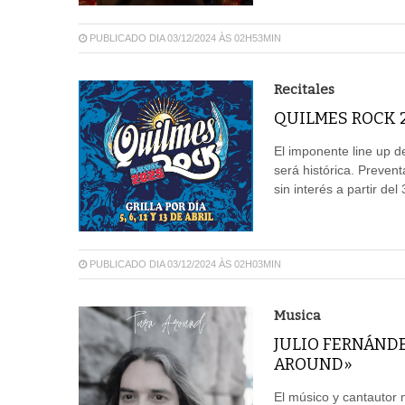
PUBLICADO DIA 03/12/2024 ÀS 02H53MIN
Recitales
QUILMES ROCK 2
El imponente line up d
será histórica. Prevent
sin interés a partir de
PUBLICADO DIA 03/12/2024 ÀS 02H03MIN
Musica
JULIO FERNÁND
AROUND»
El músico y cantautor 