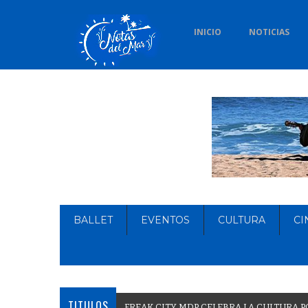
INICIO
NOTICIAS
BALLET
EVENTOS
CULTURA
CI
TITULOS
F
U
R
O
R
P
O
R
_