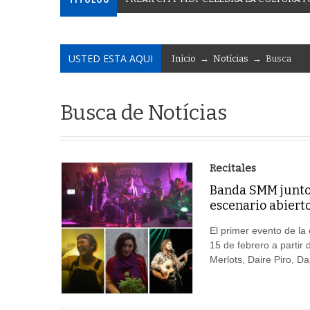
USTED ESTA AQUI
Início
→
Notícias
→ Busca
Busca de Notícias
Recitales
Banda SMM junto 
escenario abiert
El primer evento de la
15 de febrero a partir 
Merlots, Daire Piro, D