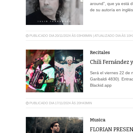
around”, que ya está d
de su autoría en inglés
PUBLICADO DIA 20/11/2024 ÀS 03H08MIN | ATUALIZADO DIA ÀS 10
Recitales
Chili Fernández 
Será el viernes 22 de
Garibaldi 4830). Entrad
Blackid.app
PUBLICADO DIA 17/11/2024 ÀS 20H43MIN
Musica
FLORIAN PRESEN