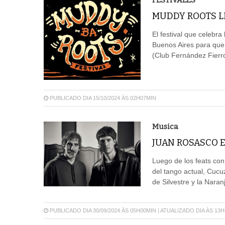
MUDDY ROOTS L
El festival que celebra
Buenos Aires para que 
(Club Fernández Fierro
PUBLICADO DIA 15/10/2024 ÀS 02H07MIN
Musica
JUAN ROSASCO 
Luego de los feats con
del tango actual, Cucu
de Silvestre y la Naranj
PUBLICADO DIA 30/09/2024 ÀS 05H00MIN | ATUALIZADO DIA ÀS 13