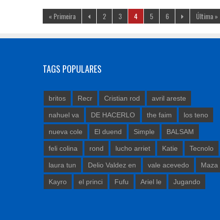
« Primeira
2
3
4
5
6
Última »
TAGS POPULARES
britos
Recr
Cristian rod
avril areste
nahuel va
DE HACERLO
the faim
los teno
nueva cole
El duend
Simple
BALSAM
feli colina
rond
lucho arriet
Katie
Tecnolo
laura tun
Delio Valdez en
vale acevedo
Maza
Kayro
el princi
Fufu
Ariel le
Jugando