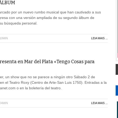
 ÁLBUM
rcado por un nuevo rumbo musical que han cautivado a sus
egresa con una versión ampliada de su segundo álbum de
 su búsqueda personal.
H10MIN
LEIA MAIS ...
esenta en Mar del Plata «Tengo Cosas para
r, un show que no se parece a ningún otro Sábado 2 de
en el Teatro Roxy (Centro de Arte-San Luis 1750). Entradas a la
anet.com o en la boletería del teatro.
H04MIN
LEIA MAIS ...