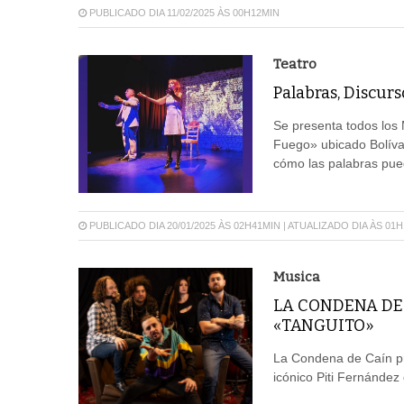
PUBLICADO DIA 11/02/2025 ÀS 00H12MIN
Teatro
Palabras, Discurs
Se presenta todos los 
Fuego» ubicado Bolíva
cómo las palabras pue
PUBLICADO DIA 20/01/2025 ÀS 02H41MIN | ATUALIZADO DIA ÀS 01
Musica
LA CONDENA DE
«TANGUITO»
La Condena de Caín pre
icónico Piti Fernández 