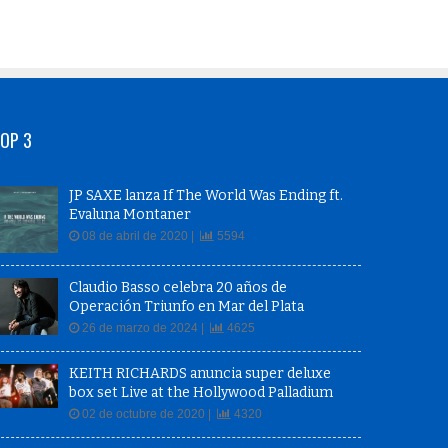
OP 3
JP SAXE lanza If The World Was Ending ft.
Evaluna Montaner
08 de abril de 2020 |
5594
Claudio Basso celebra 20 años de
Operación Triunfo en Mar del Plata
26 de marzo de 2024 |
4625
KEITH RICHARDS anuncia super deluxe
box set Live at the Hollywood Palladium
02 de octubre de 2020 |
4320