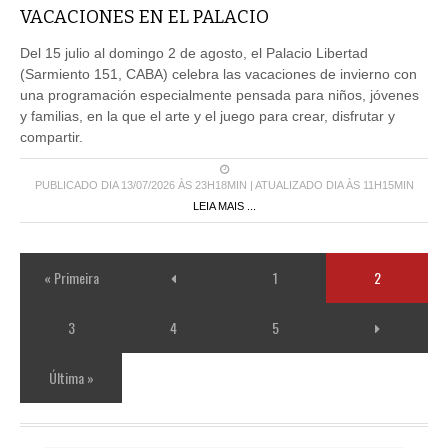
VACACIONES EN EL PALACIO
Del 15 julio al domingo 2 de agosto, el Palacio Libertad
(Sarmiento 151, CABA) celebra las vacaciones de invierno con
una programación especialmente pensada para niños, jóvenes
y familias, en la que el arte y el juego para crear, disfrutar y
compartir.
PUBLICADO DIA 13/07/2026 ÀS 23H18MIN | ATUALIZADO DIA ÀS 11H15MIN
LEIA MAIS ...
« Primeira
1
2
3
4
5
Última »