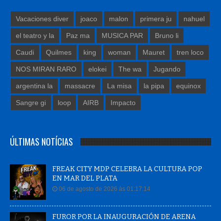
Vacaciones diver
joaco
malon
primera ju
nahuel
el teatro y la
Paz ma
MUSICA PAR
Bruno li
Caudi
Quilmes
king
woman
Mauret
tren loco
NOS MIRAN RARO
elokei
The wa
Jugando
argentina la
massacre
La misa
la pipa
equinox
Sangre gi
loop
AIRB
Impacto
ÚLTIMAS NOTÍCIAS
FREAK CITY MDP CELEBRA LA CULTURA POP
EN MAR DEL PLATA
06 de agosto de 2026 às 01:17:14
FUROR POR LA INAUGURACIÓN DE ARENA