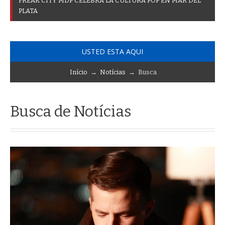
F
R
E
A
K
C
I
T
Y
M
D
P
C
E
L
E
B
R
A
L
A
C
U
L
T
U
R
A
P
O
P
E
N
M
A
R
D
E
L
P
L
A
T
A
USTED ESTA AQUI
Início
→
Notícias
→ Busca
Busca de Notícias