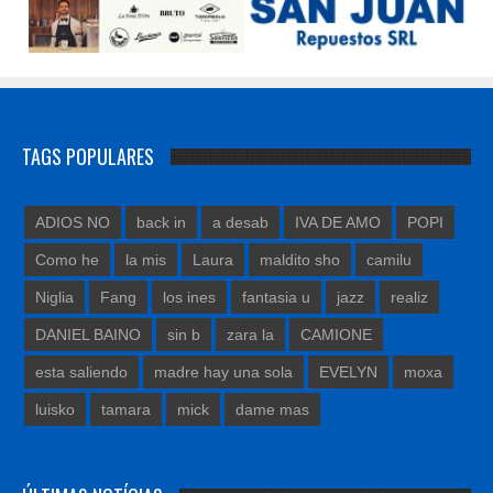
TAGS POPULARES
ADIOS NO
back in
a desab
IVA DE AMO
POPI
Como he
la mis
Laura
maldito sho
camilu
Niglia
Fang
los ines
fantasia u
jazz
realiz
DANIEL BAINO
sin b
zara la
CAMIONE
esta saliendo
madre hay una sola
EVELYN
moxa
luisko
tamara
mick
dame mas