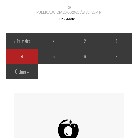
PUBLICADO DIA 26/06/2026 ÀS 23H28MIN
LEIA MAIS ...
« Primeira
2
3
4
5
6
Última »