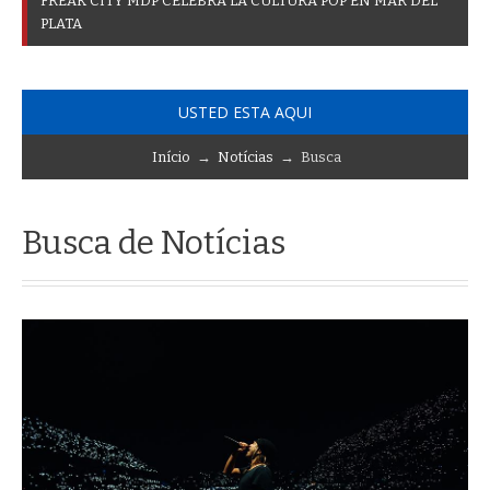
F
R
E
A
K
C
I
T
Y
M
D
P
C
E
L
E
B
R
A
L
A
C
U
L
T
U
R
A
P
O
P
E
N
M
A
R
D
E
L
P
L
A
T
A
USTED ESTA AQUI
Início
→
Notícias
→ Busca
Busca de Notícias