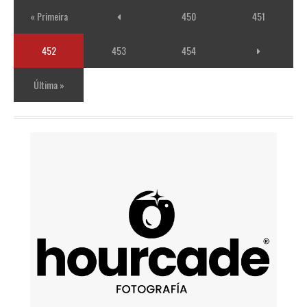
« Primeira
450
451
452
453
454
Última »