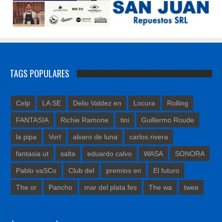
TAGS POPULARES
Celp
LA SE
Delio Valdez en
Locura
Rolling
FANTASIA
Richie Ramone
tini
Guillermo Roude
la pipa
Vort
alvaro de luna
carlos rivera
fantasia ut
salta
eduardo calvo
WASA
SONORA
Pablo vaSCo
Club del
premios en
El futuro
The or
Pancho
mar del plata fes
The wa
twee