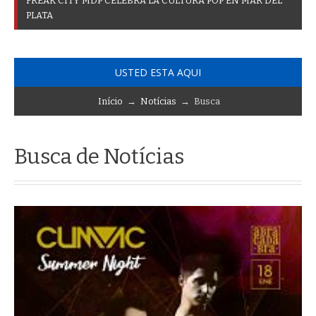
F
R
E
A
K
C
I
T
Y
M
D
P
C
E
L
E
B
R
A
L
A
C
U
L
T
U
R
A
P
O
P
E
N
M
A
R
D
E
L
P
L
A
T
A
USTED ESTA AQUI
Início
→
Notícias
→ Busca
Busca de Notícias