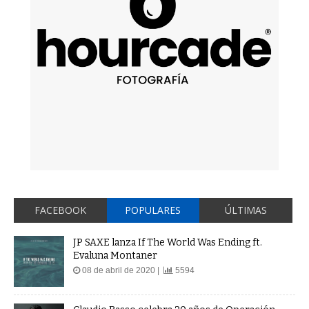
FACEBOOK
POPULARES
ÚLTIMAS
JP SAXE lanza If The World Was Ending ft.
Evaluna Montaner
08 de abril de 2020 |
5594