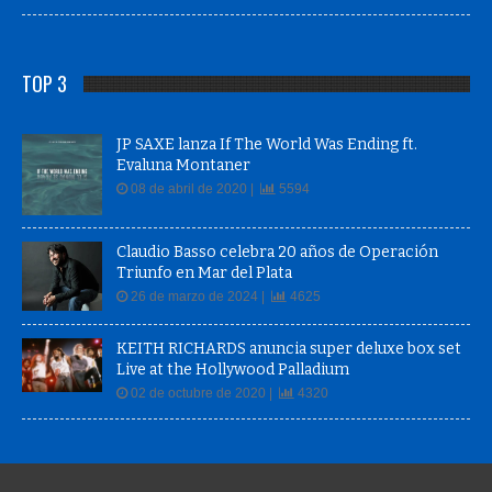
TOP 3
JP SAXE lanza If The World Was Ending ft.
Evaluna Montaner
08 de abril de 2020 |
5594
Claudio Basso celebra 20 años de Operación
Triunfo en Mar del Plata
26 de marzo de 2024 |
4625
KEITH RICHARDS anuncia super deluxe box set
Live at the Hollywood Palladium
02 de octubre de 2020 |
4320