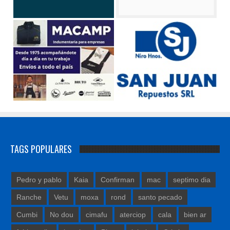
TAGS POPULARES
Pedro y pablo
Kaia
Confirman
mac
septimo dia
Ranche
Vetu
moxa
rond
santo pecado
Cumbi
No dou
cimafu
aterciop
cala
bien ar