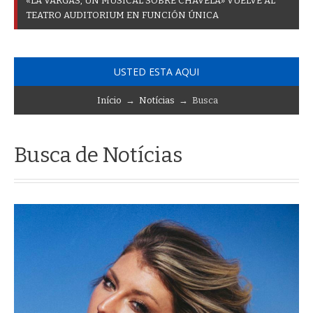
«
L
A
V
A
R
G
A
S
,
U
N
M
U
S
I
C
A
L
S
O
B
R
E
C
H
A
V
E
L
A
»
V
U
E
L
V
E
A
L
T
E
A
T
R
O
A
U
D
I
T
O
R
I
U
M
E
N
F
U
N
C
I
Ó
N
Ú
N
I
C
A
USTED ESTA AQUI
Início
→
Notícias
→ Busca
Busca de Notícias