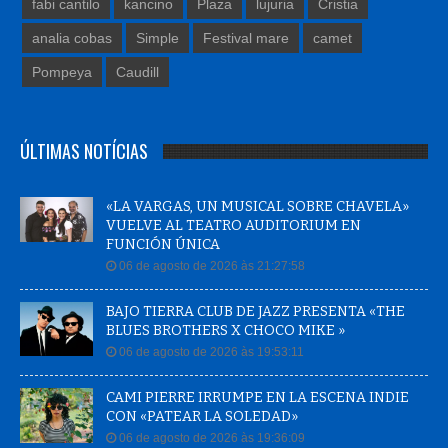
fabi cantilo
kancino
Plaza
lujuria
Cristia
analia cobas
Simple
Festival mare
camet
Pompeya
Caudill
ÚLTIMAS NOTÍCIAS
«LA VARGAS, UN MUSICAL SOBRE CHAVELA»
VUELVE AL TEATRO AUDITORIUM EN
FUNCIÓN ÚNICA
06 de agosto de 2026 às 21:27:58
BAJO TIERRA CLUB DE JAZZ PRESENTA «THE
BLUES BROTHERS X CHOCO MIKE »
06 de agosto de 2026 às 19:53:11
CAMI PIERRE IRRUMPE EN LA ESCENA INDIE
CON «PATEAR LA SOLEDAD»
06 de agosto de 2026 às 19:36:09