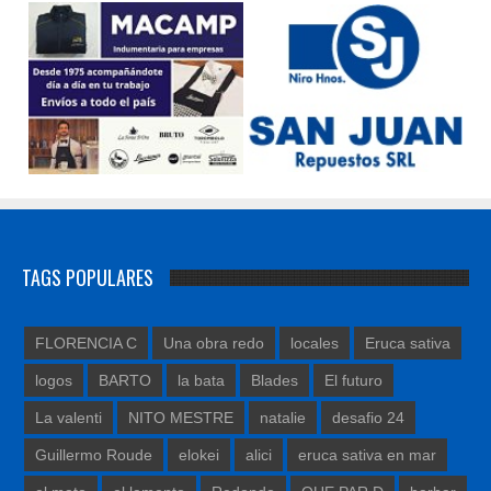
TAGS POPULARES
FLORENCIA C
Una obra redo
locales
Eruca sativa
logos
BARTO
la bata
Blades
El futuro
La valenti
NITO MESTRE
natalie
desafio 24
Guillermo Roude
elokei
alici
eruca sativa en mar