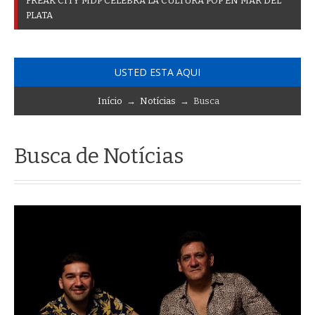
F
R
E
A
K
C
I
T
Y
M
D
P
C
E
L
E
B
R
A
L
A
C
U
L
T
U
R
A
P
O
P
E
N
M
A
R
D
E
L
P
L
A
T
A
USTED ESTA AQUI
Início
→
Notícias
→ Busca
Busca de Notícias