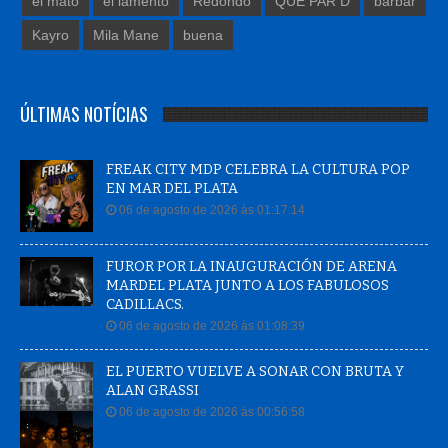
el mato
el lamento
Redondo
QUE PAR D
barbar
Kayro
Mila Mane
buena
ÚLTIMAS NOTÍCIAS
FREAK CITY MDP CELEBRA LA CULTURA POP
EN MAR DEL PLATA
06 de agosto de 2026 às 01:17:14
FUROR POR LA INAUGURACIÓN DE ARENA
MARDEL PLATA JUNTO A LOS FABULOSOS
CADILLACS.
06 de agosto de 2026 às 01:08:39
EL PUERTO VUELVE A SONAR CON BRUTA Y
ALAN GRASSI
06 de agosto de 2026 às 00:56:58