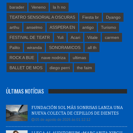
barader
Veneno
la h no
TEATRO SENSORIAL A OSCURAS
Fiesta br
Dyango
arthu
anselmo
ASSPERA EN
antigo
Turismo
FESTIVAL DE TEATR
Yuli
Acari
Vitale
carmen
Palito
wiranda
SONORAMICOS
all th
ROCK A BUE
nave nodriza
ultimas
BALLET DE MOS
diego perri
the faim
ÚLTIMAS NOTÍCIAS
FUNDACIÓN SOL MÁS SONRISAS LANZA UNA
NUEVA COLECTA DE CEPILLOS DE DIENTES
05 de agosto de 2026 às 01:12:12