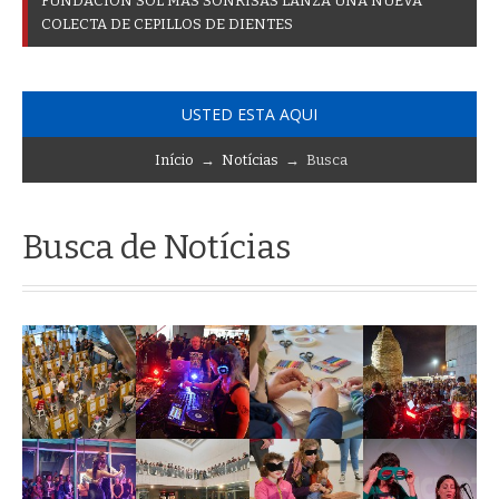
F
U
N
D
A
C
I
Ó
N
S
O
L
M
Á
S
S
O
N
R
I
S
A
S
L
A
N
Z
A
U
N
A
N
U
E
V
A
C
O
L
E
C
T
A
D
E
C
E
P
I
L
L
O
S
D
E
D
I
E
N
T
E
S
USTED ESTA AQUI
Início
→
Notícias
→ Busca
Busca de Notícias