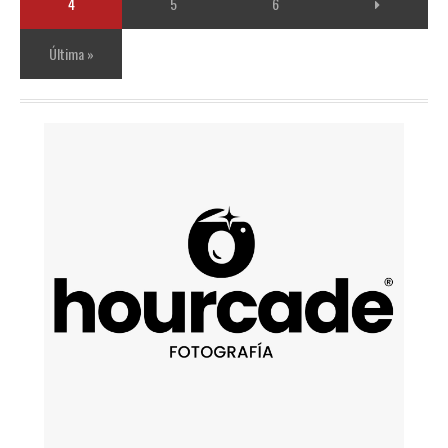
4
5
6
Última »