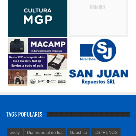
TAGS POPULARES
evely
Dia mundial de los
Gauchito
ESTRENOS