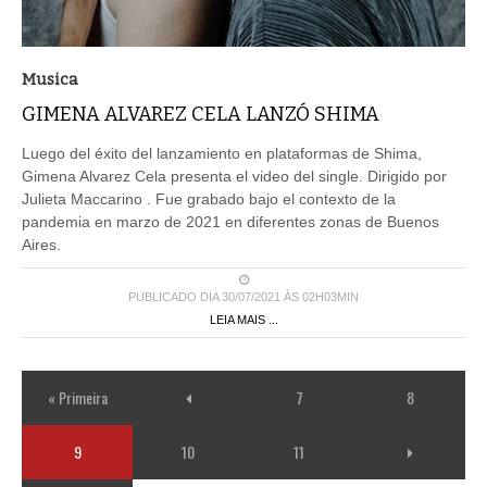
Musica
GIMENA ALVAREZ CELA LANZÓ SHIMA
Luego del éxito del lanzamiento en plataformas de Shima,
Gimena Alvarez Cela presenta el video del single. Dirigido por
Julieta Maccarino . Fue grabado bajo el contexto de la
pandemia en marzo de 2021 en diferentes zonas de Buenos
Aires.
PUBLICADO DIA 30/07/2021 ÀS 02H03MIN
LEIA MAIS ...
« Primeira
7
8
9
10
11
Última »