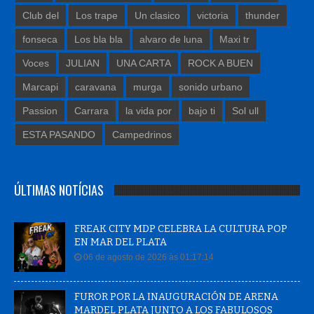
Club del
Los trape
Un clasico
victoria
thunder
fonseca
Los bla bla
alvaro de luna
Maxi tr
Voces
JULIAN
UNA CARTA
ROCK A BUEN
Marcapi
caravana
murga
sonido urbano
Passion
Carrara
la vida por
bajo ti
Sol ull
ESTA PASANDO
Campedrinos
ÚLTIMAS NOTÍCIAS
FREAK CITY MDP CELEBRA LA CULTURA POP
EN MAR DEL PLATA
06 de agosto de 2026 às 01:17:14
FUROR POR LA INAUGURACIÓN DE ARENA
MARDEL PLATA JUNTO A LOS FABULOSOS
CADILLACS.