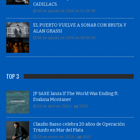
06 de agosto de 2026 às 01:08:39
EL PUERTO VUELVE A SONAR CON BRUTA Y
ALAN GRASSI
06 de agosto de 2026 às 00:56:58
TOP 3
JP SAXE lanza If The World Was Ending ft.
Evaluna Montaner
08 de abril de 2020 |
5593
Claudio Basso celebra 20 años de Operación
Triunfo en Mar del Plata
26 de marzo de 2024 |
4625