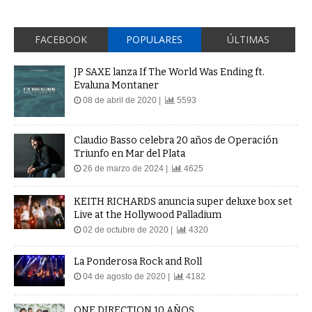
FACEBOOK
POPULARES
ÚLTIMAS
JP SAXE lanza If The World Was Ending ft.
Evaluna Montaner
08 de abril de 2020 |
5593
Claudio Basso celebra 20 años de Operación
Triunfo en Mar del Plata
26 de marzo de 2024 |
4625
KEITH RICHARDS anuncia super deluxe box set
Live at the Hollywood Palladium
02 de octubre de 2020 |
4320
La Ponderosa Rock and Roll
04 de agosto de 2020 |
4182
ONE DIRECTION 10 AÑOS
23 de julio de 2020 |
3523