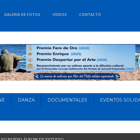
GALERIA DE FOTOS
VIDEOS
CONTACTO
NE
DANZA
DOCUMENTALES
EVENTOS SOLID
S
U
N
U
E
V
O
Á
L
B
U
M
D
E
E
S
T
U
D
I
O