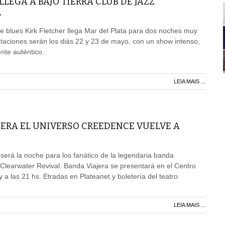
LLEGA A BAJO TIERRA CLUB DE JAZZ
L
 de blues Kirk Fletcher llega Mar del Plata para dos noches muy
taciones serán los diás 22 y 23 de mayo, con un show intenso,
nte auténtico.
LEIA MAIS ...
JERA EL UNIVERSO CREEDENCE VUELVE A
erá la noche para los fanático de la legendaria banda
learwater Revival. Banda Viajera se presentará en el Centro
 a las 21 hs. Etradas en Plateanet y boletería del teatro
LEIA MAIS ...