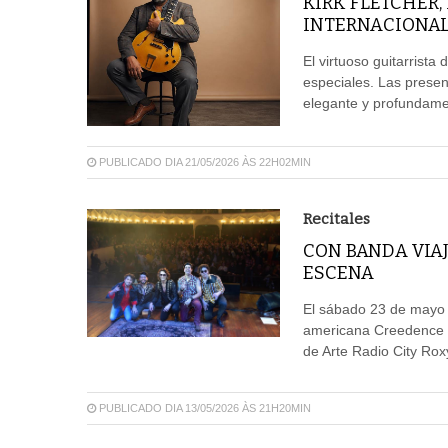
KIRK FLETCHER, 
INTERNACIONA
El virtuoso guitarrista
especiales. Las presen
elegante y profundame
PUBLICADO DIA 21/05/2026 ÀS 22H02MIN
Recitales
CON BANDA VIA
ESCENA
El sábado 23 de mayo s
americana Creedence C
de Arte Radio City Roxy
PUBLICADO DIA 13/05/2026 ÀS 21H20MIN