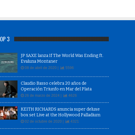
OP 3
JP SAXE lanza If The World Was Ending ft.
Evaluna Montaner
08 de abril de 2020 |
5596
Claudio Basso celebra 20 años de
Operación Triunfo en Mar del Plata
26 de marzo de 2024 |
4626
KEITH RICHARDS anuncia super deluxe
box set Live at the Hollywood Palladium
02 de octubre de 2020 |
4321