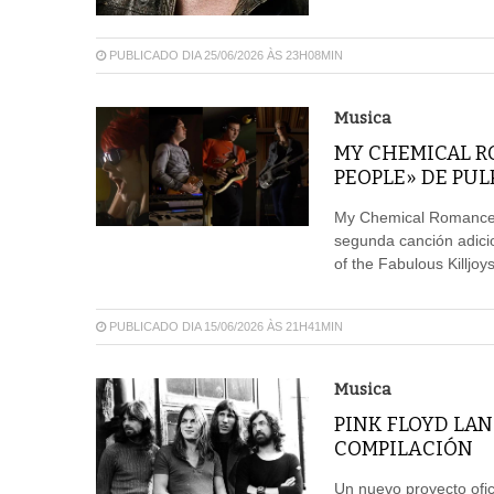
PUBLICADO DIA 25/06/2026 ÀS 23H08MIN
Musica
MY CHEMICAL R
PEOPLE» DE PUL
My Chemical Romance 
segunda canción adici
of the Fabulous Killjoy
PUBLICADO DIA 15/06/2026 ÀS 21H41MIN
Musica
PINK FLOYD LA
COMPILACIÓN
Un nuevo proyecto ofic