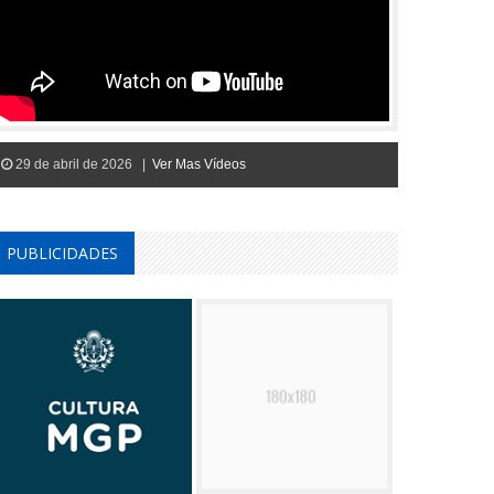
29 de abril de 2026 |
Ver Mas Vídeos
PUBLICIDADES