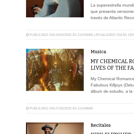
La superestrella mundi
que presenta versiones
través de Atlantic Rec
PUBLICADO DIA 29/05/2026 ÀS 21H30MIN | ATUALIZADO DIA ÀS 13
Musica
MY CHEMICAL R
LIVES OF THE F
My Chemical Romance a
Fabulous Killjoys (Delu
álbum de estudio, a la
PUBLICADO DIA 27/05/2026 ÀS 21H49MIN
Recitales