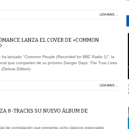
LEIA MAIS ...
OMANCE LANZA EL COVER DE «COMMON
P
ha lanzado “Common People (Recorded for BBC Radio 1)”, la
onal que comparten de su próximo Danger Days: The True Lives
s (Deluxe Edition)
LEIA MAIS ...
NZA 8-TRACKS SU NUEVO ÁLBUM DE
ial de compilación que presenta ocho clásicos esenciales