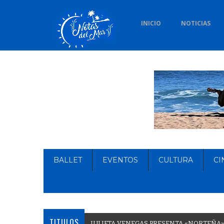
INICIO
NOTICIAS
BALLET
EVENTOS
CULTURA
CI
TITULOS
J
U
L
I
E
T
A
V
E
N
E
G
A
S
P
R
E
S
E
N
T
A
«
N
O
R
T
E
Ñ
A
»