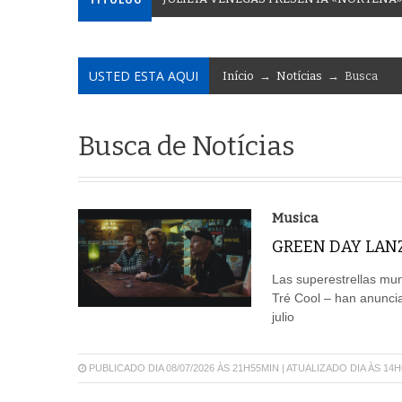
USTED ESTA AQUI
Início
→
Notícias
→ Busca
Busca de Notícias
Musica
GREEN DAY LAN
Las superestrellas mun
Tré Cool – han anunci
julio
PUBLICADO DIA 08/07/2026 ÀS 21H55MIN | ATUALIZADO DIA ÀS 14