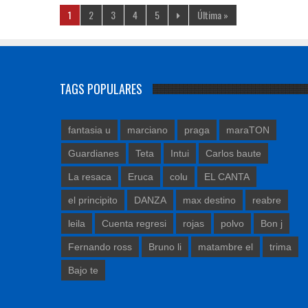
1
2
3
4
5
Última »
TAGS POPULARES
fantasia u
marciano
praga
maraTON
Guardianes
Teta
Intui
Carlos baute
La resaca
Eruca
colu
EL CANTA
el principito
DANZA
max destino
reabre
leila
Cuenta regresi
rojas
polvo
Bon j
Fernando ross
Bruno li
matambre el
trima
Bajo te