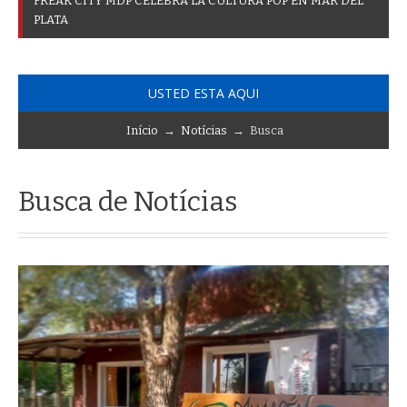
F
R
E
A
K
C
I
T
Y
M
D
P
C
E
L
E
B
R
A
L
A
C
U
L
T
U
R
A
P
O
P
E
N
M
A
R
D
E
L
P
L
A
T
A
USTED ESTA AQUI
Início
→
Notícias
→ Busca
Busca de Notícias