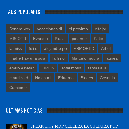
TAGS POPULARES
Sonora Vox
vacaciones di
el proximo
Alfajor
MIS OTR
Evaristo
Plaza
pau mor
Katie
la miss
feli c
alejandro po
ARMORED
Arbol
madre hay una sola
la h no
Marcelo moura
agnea
emilio estefan
LIMON
Total mosh
fantasia u
mauricio d
No es mi
Eduardo
Blades
Cosquin
Camioner
ÚLTIMAS NOTÍCIAS
FREAK CITY MDP CELEBRA LA CULTURA POP