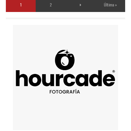
1
2
Última »