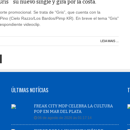
is´´ su nuevo single y gira por la costa.
te promocional. Se trata de “Gris”, que cuenta con la
Pino (Cielo Razzo/Los Bardos/Pimp KR). En breve el tema "Gris"
espondiente videoclip.
LEIA MAIS ...
ÚLTIMAS NOTÍCIAS
T
FREAK CITY MDP CELEBRA LA CULTURA
POP EN MAR DEL PLATA
06 de agosto de 2026 às 01:17:14