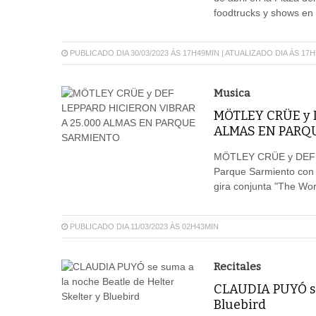
foodtrucks y shows en 
PUBLICADO DIA 30/03/2023 ÀS 17H49MIN | ATUALIZADO DIA ÀS 17
Musica
MÖTLEY CRÜE y 
ALMAS EN PARQ
MÖTLEY CRÜE y DEF LE
Parque Sarmiento con u
gira conjunta "The Wor
PUBLICADO DIA 11/03/2023 ÀS 02H43MIN
Recitales
CLAUDIA PUYÓ se 
Bluebird