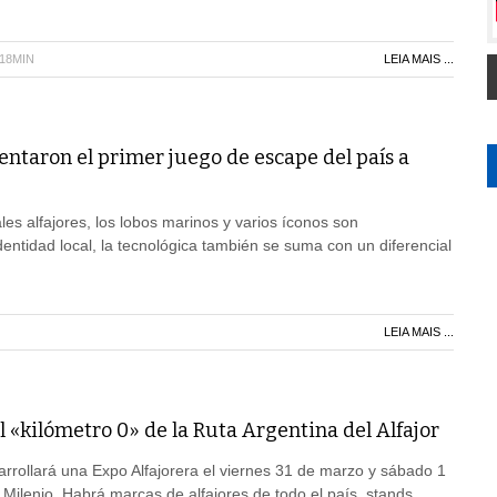
H18MIN
LEIA MAIS ...
entaron el primer juego de escape del país a
les alfajores, los lobos marinos y varios íconos son
dentidad local, la tecnológica también se suma con un diferencial
LEIA MAIS ...
el «kilómetro 0» de la Ruta Argentina del Alfajor
arrollará una Expo Alfajorera el viernes 31 de marzo y sábado 1
l Milenio. Habrá marcas de alfajores de todo el país, stands,