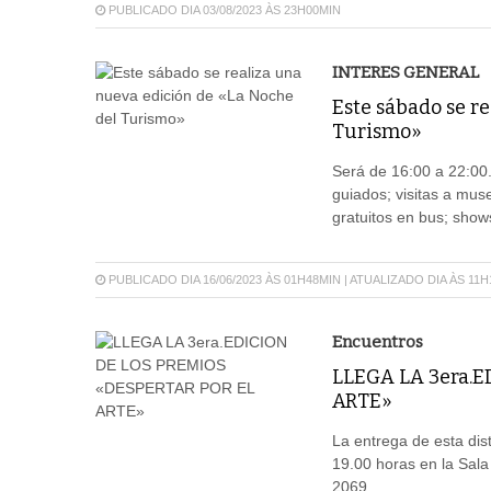
PUBLICADO DIA 03/08/2023 ÀS 23H00MIN
INTERES GENERAL
Este sábado se r
Turismo»
Será de 16:00 a 22:00. 
guiados; visitas a mus
gratuitos en bus; show
PUBLICADO DIA 16/06/2023 ÀS 01H48MIN | ATUALIZADO DIA ÀS 11
Encuentros
LLEGA LA 3era.
ARTE»
La entrega de esta dist
19.00 horas en la Sala
2069.