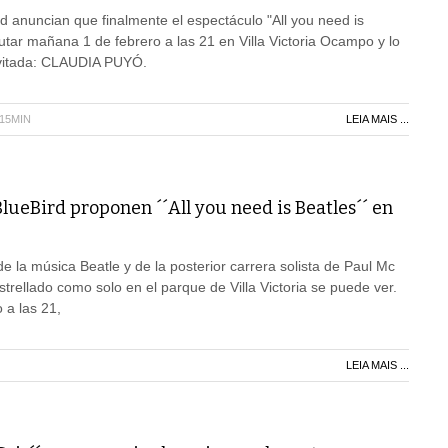
rd anuncian que finalmente el espectáculo "All you need is
rutar mañana 1 de febrero a las 21 en Villa Victoria Ocampo y lo
nvitada: CLAUDIA PUYÓ.
H15MIN
LEIA MAIS ...
BlueBird proponen ´´All you need is Beatles´´ en
e la música Beatle y de la posterior carrera solista de Paul Mc
estrellado como solo en el parque de Villa Victoria se puede ver.
 a las 21,
LEIA MAIS ...