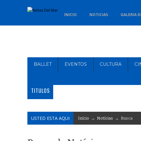
INICIO
NOTICIAS
GALERIA D
BALLET
EVENTOS
CULTURA
CI
TITULOS
USTED ESTA AQUI
Início
→
Notícias
→ Busca