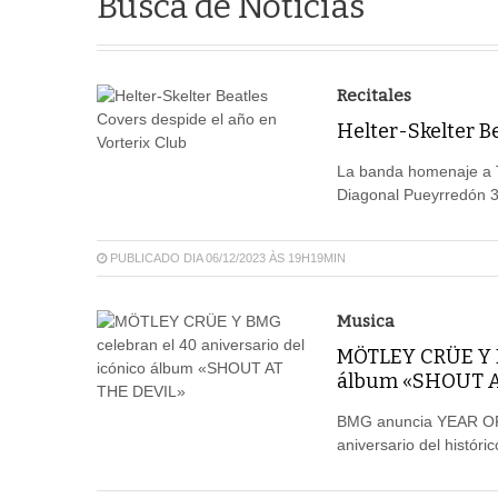
Busca de Notícias
Recitales
Helter-Skelter Be
La banda homenaje a Th
Diagonal Pueyrredón 33
PUBLICADO DIA 06/12/2023 ÀS 19H19MIN
Musica
MÖTLEY CRÜE Y BM
álbum «SHOUT A
BMG anuncia YEAR OF T
aniversario del histór