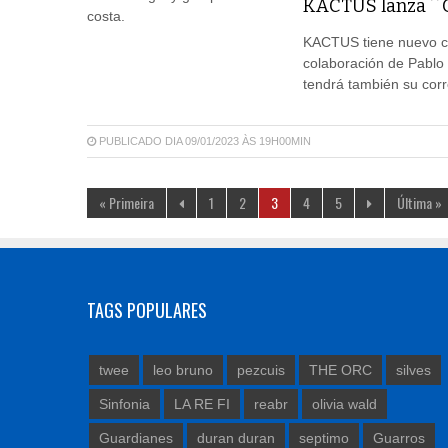
KACTUS lanza ´´Gr
KACTUS tiene nuevo cor
colaboración de Pablo 
tendrá también su corr
PUBLICADO DIA 09/01/2023 ÀS 19H00MIN
« Primeira
1
2
3
4
5
Última »
TAGS POPULARES
twee
leo bruno
pezcuis
THE ORC
silves
Sinfonia
LA RE FI
reabr
olivia wald
Guardianes
duran duran
septimo
Guarros