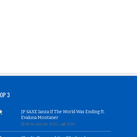
OP 3
JP SAXE lanza If The World Was Ending ft.
Evaluna Montaner
08 de abril de 2020 |
5594