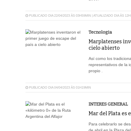
PUBLICADO DIA 22/04/2023 ÀS 03H59MIN | ATUALIZADO DIA ÀS 12
Tecnologia
Marplatenses inv
cielo abierto
Así como los tradiciona
representativos de la i
propio .
PUBLICADO DIA 04/04/2023 ÀS 01H19MIN
INTERES GENERAL
Mar del Plata es 
Para celebrarlo se des
de abril en la Plaza de