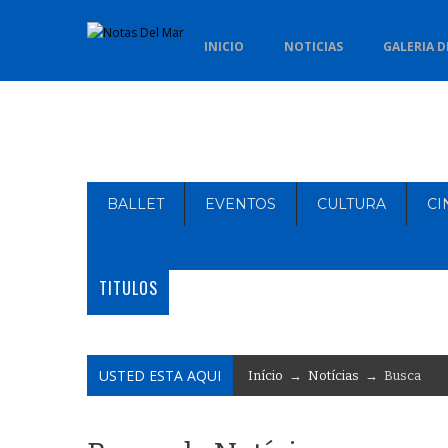
INICIO
NOTICIAS
GALERIA D
BALLET
EVENTOS
CULTURA
CI
TITULOS
USTED ESTA AQUI
Início
→
Notícias
→ Busca