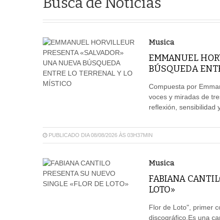
Busca de Notícias
Musica
EMMANUEL HORV
BÚSQUEDA ENTRE
Compuesta por Emmanue
voces y miradas de tre
reflexión, sensibilida
PUBLICADO DIA 08/08/2026 ÀS 03H37MIN
Musica
FABIANA CANTIL
LOTO»
Flor de Loto", primer c
discográfico.Es una c