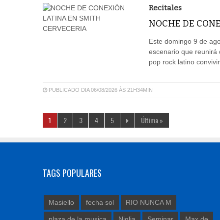
Recitales
NOCHE DE CONE
Este domingo 9 de agos
escenario que reunirá 
pop rock latino convivi
PUBLICADO DIA 06/08/2026 ÀS 21H34MIN
1
2
3
4
5
Última »
TAGS POPULARES
Masiello
fecha sol
RIO NUNCA M
plaza de la musica
Niglia
Seminar
Max de