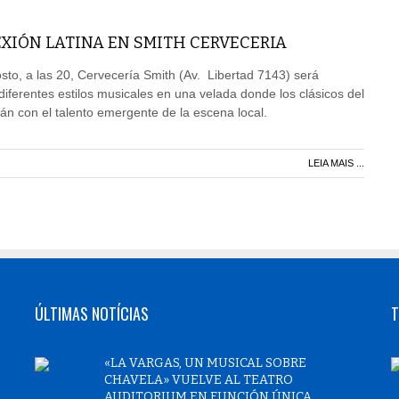
XIÓN LATINA EN SMITH CERVECERIA
to, a las 20, Cervecería Smith (Av. Libertad 7143) será
diferentes estilos musicales en una velada donde los clásicos del
rán con el talento emergente de la escena local.
LEIA MAIS ...
ÚLTIMAS NOTÍCIAS
T
«LA VARGAS, UN MUSICAL SOBRE
CHAVELA» VUELVE AL TEATRO
AUDITORIUM EN FUNCIÓN ÚNICA