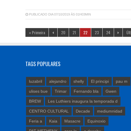
PUBLICADO DIA 07/10/2019 ÀS 01H03MIN
« Primeira
20
21
22
23
24
Úl
TAGS POPULARES
luzabril
alejandro
shelly
El principi
pau m
ulises bue
Trimar
Fernando bla
Gwen
BREW
Les Luthiers inaugura la temporada d
CENTRO CULTURAL
Decade
mediumnidad
Feria a
Kaia
Masacre
Equinoxio