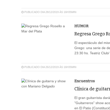
PUBLICADO DIA 28/12/2019 ÀS 16H35MIN
HUMOR
Regresa Grego Ros
El espectáculo del mi
Grego: una serie de de
23:30 hs. Teatriz Club/
PUBLICADO DIA 26/12/2019 ÀS 16H35MIN
Encuentros
Clínica de guita
El gran guitarrista dar
"Guitarreros" show ac
en El Patio (Constituc