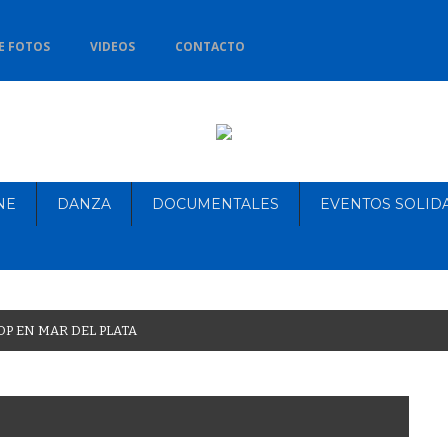
E FOTOS
VIDEOS
CONTACTO
NE
DANZA
DOCUMENTALES
EVENTOS SOLID
O
P
E
N
M
A
R
D
E
L
P
L
A
T
A