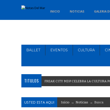
INICIO
NOTICIAS
GALERIA D
BALLET
EVENTOS
CULTURA
CI
TITULOS
F
R
E
A
K
C
I
T
Y
M
D
P
C
E
L
E
B
R
A
L
A
C
U
L
T
U
R
A
P
USTED ESTA AQUI
Início
→
Notícias
→ Busca