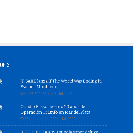
OP 3
JP SAXE lanza If The World Was Ending ft.
Evaluna Montaner
08 de abril de 2020 |
5594
Claudio Basso celebra 20 años de
Operación Triunfo en Mar del Plata
26 de marzo de 2024 |
4625
KEITH RICHARDS anuncia super deluxe