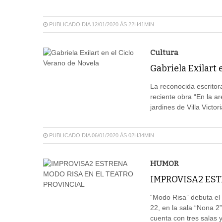
PUBLICADO DIA 12/01/2020 ÀS 22H41MIN
Cultura
Gabriela Exilart 
La reconocida escritor
reciente obra “En la ar
jardines de Villa Vict
PUBLICADO DIA 06/01/2020 ÀS 02H34MIN
HUMOR
IMPROVISA2 EST
“Modo Risa” debuta el 
22, en la sala “Nona 2
cuenta con tres salas 