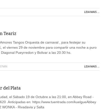
LEIA MAIS ...
n Teariz
 Amores Tangos Orquesta de carnaval , para festejar su
 el viernes 29 de noviembre para compartir una noche a puro
/ Diagonal Pueyrredon y Bolivar a las 20:30 hs.
H37MIN
LEIA MAIS ...
 del Plata
ciudad, el Sábado 19 de Octubre a las 21:00, en Abbey Road -
 620 .Anticipadas en: https://www.tuentrada.com/kuelgueAbbey
2 WONKA - Rivadavia y Salta