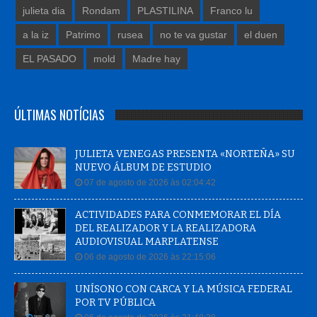
julieta dia
Rondam
PLASTILINA
Franco lu
a la iz
Patrimo
rusea
no te va gustar
el duen
EL PASADO
mold
Madre hay
ÚLTIMAS NOTÍCIAS
JULIETA VENEGAS PRESENTA «NORTEÑA» SU
NUEVO ÁLBUM DE ESTUDIO
07 de agosto de 2026 às 02:04:42
ACTIVIDADES PARA CONMEMORAR EL DÍA
DEL REALIZADOR Y LA REALIZADORA
AUDIOVISUAL MARPLATENSE
06 de agosto de 2026 às 22:15:06
UNÍSONO CON CARCA Y LA MÚSICA FEDERAL
POR TV PÚBLICA