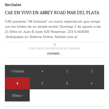
Recitales
CAE EN VIVO EN ABBEY ROAD MAR DEL PLATA
CAE presenta “All Inclusive” un nuevo espectáculo que rompe
con los límites de un simple recital. Domingo 2 de agosto a las
21:00hs en Juan B Justo 620 Reservas: 223 5-604000
.Anticipadas en Sistema Online: Articket.com.ar
PUBLICADO DIA 29/07/2026 ÀS 23H01MIN
LEIA MAIS ...
« Primeira
2
3
4
5
6
Última »