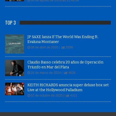
06 de agosto de 2026 às 21:48:38
TOP 3
JP SAXE lanza If The World Was Ending ft.
Evaluna Montaner
08 de abril de 2020 |
5596
Claudio Basso celebra 20 años de Operación
Triunfo en Mar del Plata
26 de marzo de 2024 |
4626
KEITH RICHARDS anuncia super deluxe box set
Live at the Hollywood Palladium
02 de octubre de 2020 |
4321