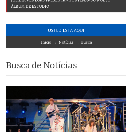
J
U
L
I
E
T
A
V
E
N
E
G
A
S
P
R
E
S
E
N
T
A
«
N
O
R
T
E
Ñ
A
»
S
U
N
U
E
V
O
Á
L
B
U
M
D
E
E
S
T
U
D
I
O
USTED ESTA AQUI
Início
→
Notícias
→ Busca
Busca de Notícias