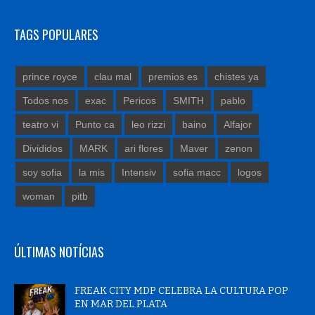
TAGS POPULARES
prince royce
clau mal
premios es
chistes ya
Todos nos
exac
Pericos
SMITH
pablo
teatro vi
Punto ca
leo rizzi
baino
Alfajor
Divididos
MARK
ari flores
Maver
zenon
soy sofia
la mis
Intensiv
sofia macc
logos
woman
pitb
ÚLTIMAS NOTÍCIAS
FREAK CITY MDP CELEBRA LA CULTURA POP
EN MAR DEL PLATA