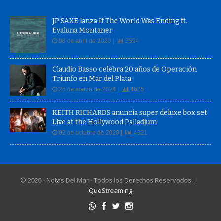
JP SAXE lanza If The World Was Ending ft.
Evaluna Montaner
08 de abril de 2020 |
5594
Claudio Basso celebra 20 años de Operación
Triunfo en Mar del Plata
26 de marzo de 2024 |
4625
KEITH RICHARDS anuncia super deluxe box set
Live at the Hollywood Palladium
02 de octubre de 2020 |
4321
© 2026 - Notas Del Mar - Todos los Derechos Reservados |
QueStreaming