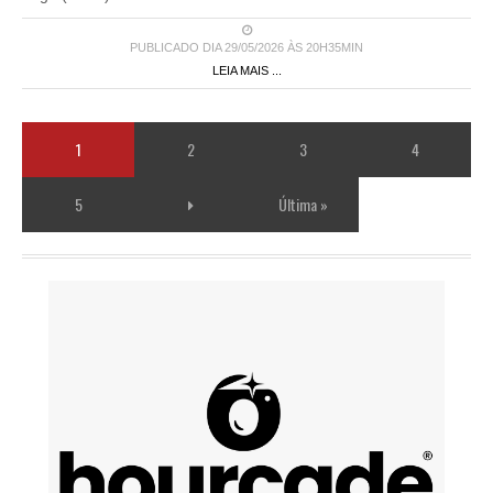
PUBLICADO DIA 29/05/2026 ÀS 20H35MIN
LEIA MAIS ...
1
2
3
4
5
Última »