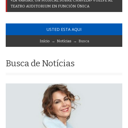
«
L
A
V
A
R
G
A
S
,
U
N
M
U
S
I
C
A
L
S
O
B
R
E
C
H
A
V
E
L
A
»
V
U
E
L
V
E
A
L
T
E
A
T
R
O
A
U
D
I
T
O
R
I
U
M
E
N
F
U
N
C
I
Ó
N
Ú
N
I
C
A
USTED ESTA AQUI
Início
→
Notícias
→ Busca
Busca de Notícias