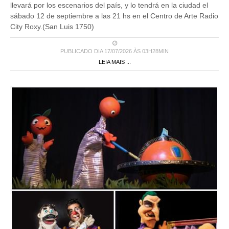
llevará por los escenarios del país, y lo tendrá en la ciudad el
sábado 12 de septiembre a las 21 hs en el Centro de Arte Radio
City Roxy.(San Luis 1750)
PUBLICADO DIA 17/07/2026 ÀS 03H28MIN
LEIA MAIS ...