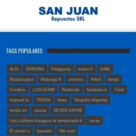
TAGS POPULARES
Al Di
SONORA
Patagonia
manu h
GABI
Musica para
Matungo fi
unisono
Arbol
benja
Cordero
LOS GUAR
Redondo
fantasia ut
Tund
manuel tu
TROVA
twee
Tengoku Imperial
emilia en
ozuna
SEVEN KAYNE
Les Luthiers inaugura la temporada d
carav
El viento e
barader
Me vuel