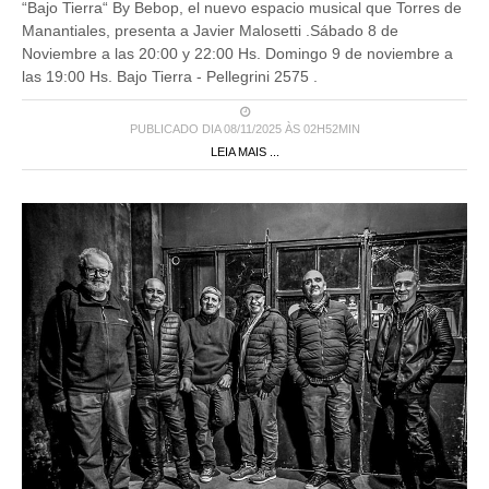
“Bajo Tierra“ By Bebop, el nuevo espacio musical que Torres de
Manantiales, presenta a Javier Malosetti .Sábado 8 de
Noviembre a las 20:00 y 22:00 Hs. Domingo 9 de noviembre a
las 19:00 Hs. Bajo Tierra - Pellegrini 2575 .
PUBLICADO DIA 08/11/2025 ÀS 02H52MIN
LEIA MAIS ...