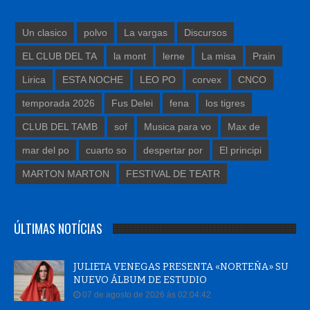
Un clasico
polvo
La vargas
Discursos
EL CLUB DEL TA
la mont
lerne
La misa
Prain
Lirica
ESTA NOCHE
LEO PO
corvex
CNCO
temporada 2026
Fus Delei
fena
los tigres
CLUB DEL TAMB
sof
Musica para vo
Max de
mar del po
cuarto so
despertar por
El principi
MARTON MARTON
FESTIVAL DE TEATR
ÚLTIMAS NOTÍCIAS
JULIETA VENEGAS PRESENTA «NORTEÑA» SU
NUEVO ÁLBUM DE ESTUDIO
07 de agosto de 2026 às 02:04:42