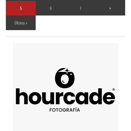
5
6
7
Última »