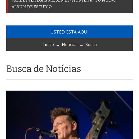
J
U
L
I
E
T
A
V
E
N
E
G
A
S
P
R
E
S
E
N
T
A
«
N
O
R
T
E
Ñ
A
»
S
U
N
U
E
V
O
Á
L
B
U
M
D
E
E
S
T
U
D
I
O
USTED ESTA AQUI
Início
→
Notícias
→ Busca
Busca de Notícias