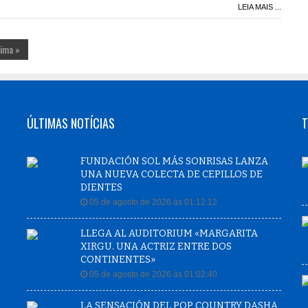
LEIA MAIS ...
tima »
ÚLTIMAS NOTÍCIAS
T
FUNDACIÓN SOL MÁS SONRISAS LANZA
UNA NUEVA COLECTA DE CEPILLOS DE
DIENTES
05 de agosto de 2026 às 01:12:12
LLEGA AL AUDITORIUM «MARGARITA
XIRGU. UNA ACTRIZ ENTRE DOS
CONTINENTES»
05 de agosto de 2026 às 01:02:40
LA SENSACIÓN DEL POP COUNTRY DASHA