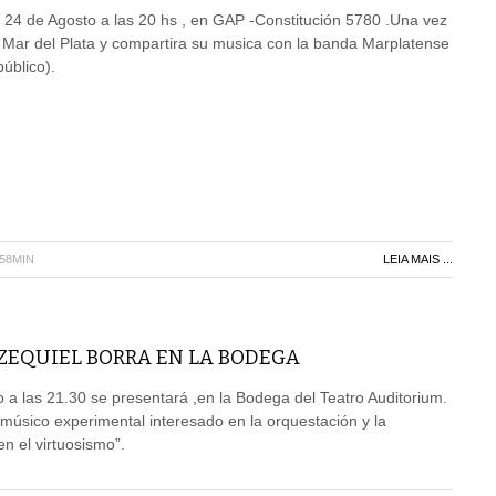
 24 de Agosto a las 20 hs , en GAP -Constitución 5780 .Una vez
 Mar del Plata y compartira su musica con la banda Marplatense
úblico).
H58MIN
LEIA MAIS ...
EZEQUIEL BORRA EN LA BODEGA
o a las 21.30 se presentará ,en la Bodega del Teatro Auditorium.
músico experimental interesado en la orquestación y la
n el virtuosismo”.