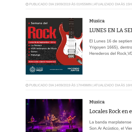
PUBLICADO DIA 19/09/2019 ÀS 01H55MIN | ATUALIZADO DIA ÀS 15
Musica
LUNES EN LA S
El Lunes 16 de septiem
Yrigoyen 1665), dentr
Herederos del Rock,V
PUBLICADO DIA 14/09/2019 ÀS 17H49MIN | ATUALIZADO DIA ÀS 16
Musica
Locales Rock en e
La banda marplatense s
Son.Ar Acústico, el Vi