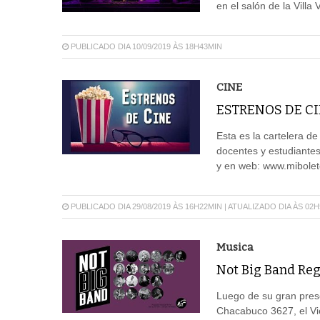
en el salón de la Villa
PUBLICADO DIA 10/09/2019 ÀS 18H43MIN
CINE
ESTRENOS DE CI
Esta es la cartelera d
docentes y estudiantes
y en web: www.mibolet
PUBLICADO DIA 29/08/2019 ÀS 16H22MIN | ATUALIZADO DIA ÀS 02
Musica
Not Big Band Reg
Luego de su gran presen
Chacabuco 3627, el Vie