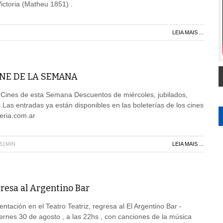
 Victoria (Matheu 1851) .
LEIA MAIS ...
NE DE LA SEMANA
e Cines de esta Semana Descuentos de miércoles, jubilados,
.Las entradas ya están disponibles en las boleterías de los cines
eria.com.ar
H51MIN
LEIA MAIS ...
resa al Argentino Bar
tación en el Teatro Teatriz, regresa al El Argentino Bar -
rnes 30 de agosto , a las 22hs , con canciones de la música