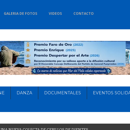
GALERIA DE FOTOS
VIDEOS
CONTACTO
NE
DANZA
DOCUMENTALES
EVENTOS SOLID
U
N
A
N
U
E
V
A
C
O
L
E
C
T
A
D
E
C
E
P
I
L
L
O
S
D
E
D
I
E
N
T
E
S