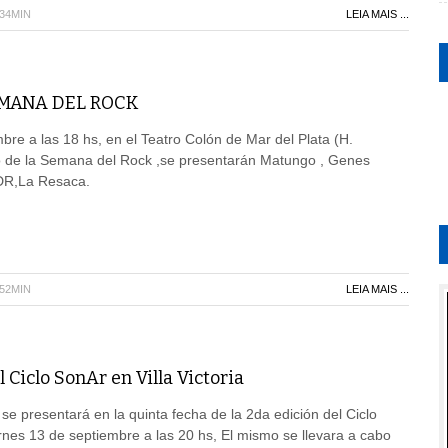
H34MIN
LEIA MAIS ...
EMANA DEL ROCK
bre a las 18 hs, en el Teatro Colón de Mar del Plata (H.
o de la Semana del Rock ,se presentarán Matungo , Genes
DR,La Resaca.
H52MIN
LEIA MAIS ...
l Ciclo SonAr en Villa Victoria
e presentará en la quinta fecha de la 2da edición del Ciclo
ernes 13 de septiembre a las 20 hs, El mismo se llevara a cabo