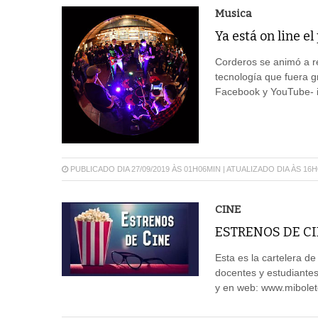
Musica
Ya está on line e
Corderos se animó a re
tecnología que fuera g
Facebook y YouTube- i
PUBLICADO DIA 27/09/2019 ÀS 01H06MIN | ATUALIZADO DIA ÀS 16
CINE
ESTRENOS DE CI
Esta es la cartelera d
docentes y estudiantes
y en web: www.mibolet