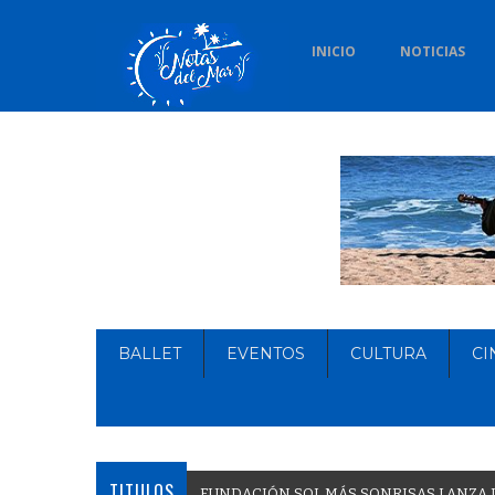
INICIO
NOTICIAS
BALLET
EVENTOS
CULTURA
CI
TITULOS
F
U
N
D
A
C
I
Ó
N
S
O
L
M
Á
S
S
O
N
R
I
S
A
S
L
A
N
Z
A