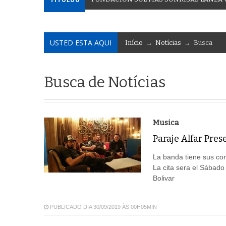
USTED ESTA AQUI
Início
→
Notícias
→ Busca
Busca de Notícias
Musica
Paraje Alfar Pres
La banda tiene sus comi
La cita sera el Sábado
Bolivar
PUBLICADO DIA 30/09/2019 ÀS 00H05MIN