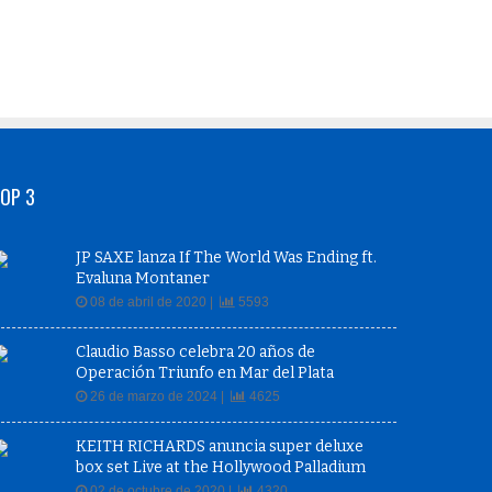
OP 3
JP SAXE lanza If The World Was Ending ft.
Evaluna Montaner
08 de abril de 2020 |
5593
Claudio Basso celebra 20 años de
Operación Triunfo en Mar del Plata
26 de marzo de 2024 |
4625
KEITH RICHARDS anuncia super deluxe
box set Live at the Hollywood Palladium
02 de octubre de 2020 |
4320