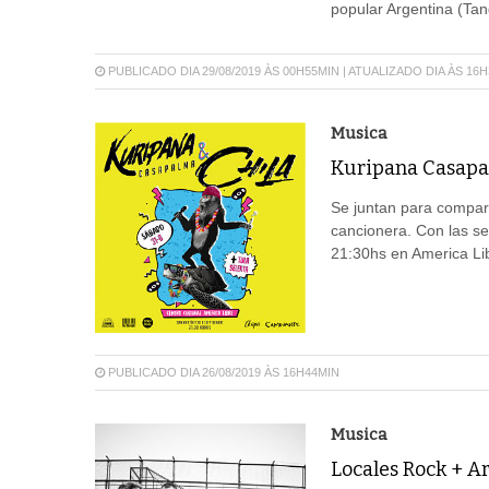
popular Argentina (Tan
PUBLICADO DIA 29/08/2019 ÀS 00H55MIN | ATUALIZADO DIA ÀS 16
Musica
Kuripana Casapal
Se juntan para compart
cancionera. Con las se
21:30hs en America Li
PUBLICADO DIA 26/08/2019 ÀS 16H44MIN
Musica
Locales Rock + Ar