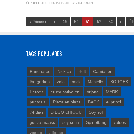
PUBLICADO DIA 15/08/2019 ÀS 16H33MIN
« Primeira
49
50
51
52
53
Úl
TAGS POPULARES
Rancheros
Nick ca
Helt
Camioner
the garkas
zolo
mick
Masiello
BORGES
Heroes
eruca sativa en
arjona
MARK
puntos s
Plaza en plaza
BACK
el princi
74 dias
DIEGO CHICOU
Soy sof
gonza maass
soy sofia
Spinettang
valdes
vox po
alfonso