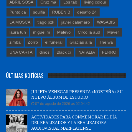
ABRIL SOSA
Cruz ma
Los tab
living colour
Punto ca
soulfia
RUBEN B
desafio 24
LA MOSCA
tiago pzk
javier calamaro
WASABIS
laura tun
miguel m
Malevo
Circo la aud
Maver
zimba
Zorro
el funeral
Gracias a la
The wa
UNA CARTA
dinos
Black cr
NATALIA
FERRO
ÚLTIMAS NOTÍCIAS
JULIETA VENEGAS PRESENTA «NORTEÑA» SU
NUEVO ÁLBUM DE ESTUDIO
07 de agosto de 2026 às 02:04:42
ACTIVIDADES PARA CONMEMORAR EL DÍA
DEL REALIZADOR Y LA REALIZADORA
AUDIOVISUAL MARPLATENSE