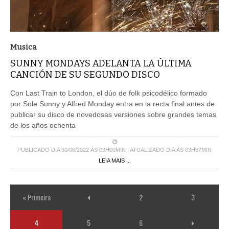
Musica
SUNNY MONDAYS ADELANTA LA ÚLTIMA
CANCIÓN DE SU SEGUNDO DISCO
Con Last Train to London, el dúo de folk psicodélico formado
por Sole Sunny y Alfred Monday entra en la recta final antes de
publicar su disco de novedosas versiones sobre grandes temas
de los años ochenta
PUBLICADO DIA 30/06/2022 ÀS 03H00MIN | ATUALIZADO DIA ÀS 03H37MIN
LEIA MAIS ...
« Primeira
2
3
4
5
6