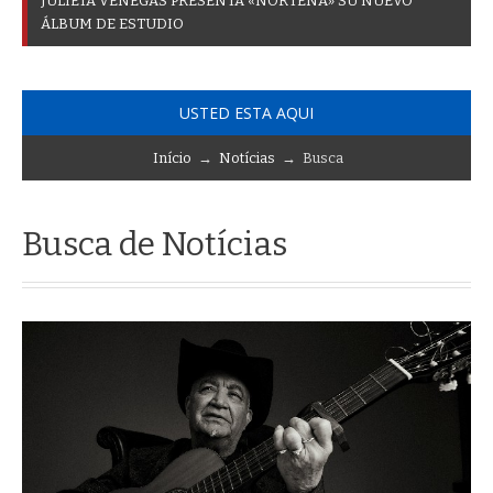
J
U
L
I
E
T
A
V
E
N
E
G
A
S
P
R
E
S
E
N
T
A
«
N
O
R
T
E
Ñ
A
»
S
U
N
U
E
V
O
Á
L
B
U
M
D
E
E
S
T
U
D
I
O
USTED ESTA AQUI
Início
→
Notícias
→ Busca
Busca de Notícias