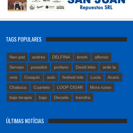
TAGS POPULARES
Neo pist
andres
DELFINA
bresh
alfonso
Servian
poseidot
profano
David lebo
arde la
unis
Cosquin
auto
festival inte
Lucia
Acaric
Chabuca
Cuarteto
LOOP CIGAR
Mora russo
bajo terapia
bajo
Decade
transfra
ÚLTIMAS NOTÍCIAS
FREAK CITY MDP CELEBRA LA CULTURA POP