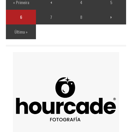
6
7
8
Última »