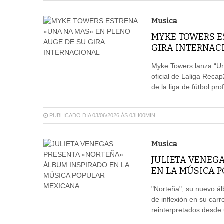
Musica
MYKE TOWERS E
GIRA INTERNAC
Myke Towers lanza “Un
oficial de Laliga Recap
de la liga de fútbol pr
PUBLICADO DIA 03/06/2026 ÀS 03H00MIN
Musica
JULIETA VENEG
EN LA MÚSICA 
"Norteña", su nuevo á
de inflexión en su carr
reinterpretados desde