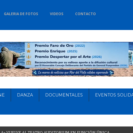
GALERIA DE FOTOS
VIDEOS
CONTACTO
NE
DANZA
DOCUMENTALES
EVENTOS SOLID
L
A
»
V
U
E
L
V
E
A
L
T
E
A
T
R
O
A
U
D
I
T
O
R
I
U
M
E
N
F
U
N
C
I
Ó
N
Ú
N
I
C
A