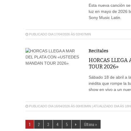
Esta nueva canción se
luz en mayo de 2026 ba
Sony Music Latin.
PUBLICADO DIA 17/04/2026 ÀS 02H07MIN
Recitales
HORCAS LLEGA 
TOUR 2026»
Sábado 18 de abril a 
inédita que rompe la ba
show en vivo a un nuev
PUBLICADO DIA 16/04/2026 ÀS 00H53MIN | ATUALIZADO DIA ÀS 18
1
2
3
4
5
Última »