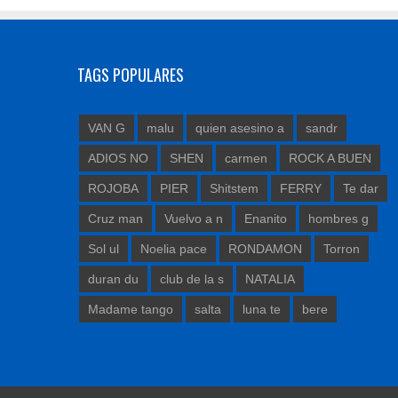
TAGS POPULARES
VAN G
malu
quien asesino a
sandr
ADIOS NO
SHEN
carmen
ROCK A BUEN
ROJOBA
PIER
Shitstem
FERRY
Te dar
Cruz man
Vuelvo a n
Enanito
hombres g
Sol ul
Noelia pace
RONDAMON
Torron
duran du
club de la s
NATALIA
Madame tango
salta
luna te
bere