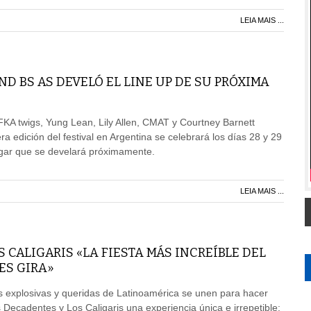
LEIA MAIS ...
D BS AS DEVELÓ EL LINE UP DE SU PRÓXIMA
 FKA twigs, Yung Lean, Lily Allen, CMAT y Courtney Barnett
ra edición del festival en Argentina se celebrará los días 28 y 29
gar que se develará próximamente.
LEIA MAIS ...
 CALIGARIS «LA FIESTA MÁS INCREÍBLE DEL
ES GIRA»
 explosivas y queridas de Latinoamérica se unen para hacer
s Decadentes y Los Caligaris una experiencia única e irrepetible: