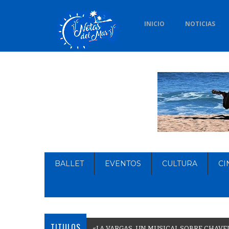
INICIO
NOTICIAS
BALLET
EVENTOS
CULTURA
CI
TITULOS
«
L
A
V
A
R
G
A
S
,
U
N
M
U
S
I
C
A
L
S
O
B
R
E
C
H
A
V
E