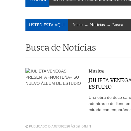
USTED ESTA AQUI
Início
→
Notícias
→ Busca
Busca de Notícias
Musica
JULIETA VENEG
ESTUDIO
Una obra de doce canci
adentrarse de lleno en
mirada contemporánea,
PUBLICADO DIA 07/08/2026 ÀS 02H04MIN