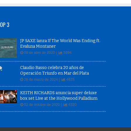
OP 3
JP SAXE lanza If The World Was Ending ft.
Evaluna Montaner
08 de abril de 2020 |
5594
Claudio Basso celebra 20 años de
Operación Triunfo en Mar del Plata
26 de marzo de 2024 |
4625
KEITH RICHARDS anuncia super deluxe
box set Live at the Hollywood Palladium
02 de octubre de 2020 |
4320