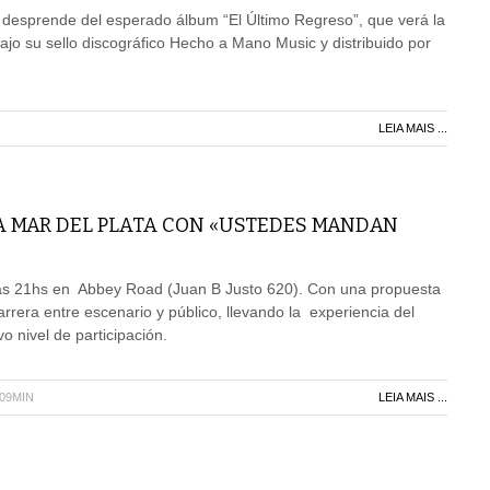
 desprende del esperado álbum “El Último Regreso”, que verá la
jo su sello discográfico Hecho a Mano Music y distribuido por
LEIA MAIS ...
A MAR DEL PLATA CON «USTEDES MANDAN
las 21hs en Abbey Road (Juan B Justo 620). Con una propuesta
rrera entre escenario y público, llevando la experiencia del
o nivel de participación.
H09MIN
LEIA MAIS ...