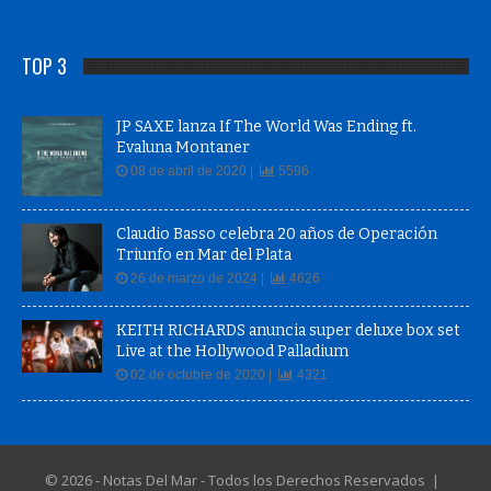
TOP 3
JP SAXE lanza If The World Was Ending ft.
Evaluna Montaner
08 de abril de 2020 |
5596
Claudio Basso celebra 20 años de Operación
Triunfo en Mar del Plata
26 de marzo de 2024 |
4626
KEITH RICHARDS anuncia super deluxe box set
Live at the Hollywood Palladium
02 de octubre de 2020 |
4321
© 2026 - Notas Del Mar - Todos los Derechos Reservados |