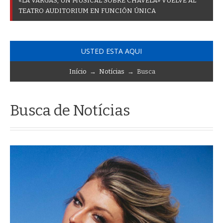
«
L
A
V
A
R
G
A
S
,
U
N
M
U
S
I
C
A
L
S
O
B
R
E
C
H
A
V
E
L
A
»
V
U
E
L
V
E
A
L
T
E
A
T
R
O
A
U
D
I
T
O
R
I
U
M
E
N
F
U
N
C
I
Ó
N
Ú
N
I
C
A
USTED ESTA AQUI
Início
→
Notícias
→ Busca
Busca de Notícias