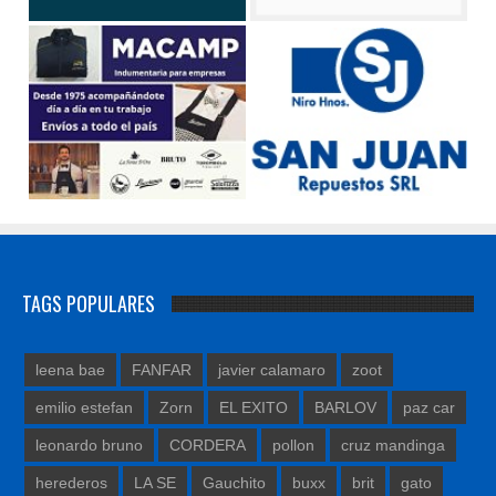
TAGS POPULARES
leena bae
FANFAR
javier calamaro
zoot
emilio estefan
Zorn
EL EXITO
BARLOV
paz car
leonardo bruno
CORDERA
pollon
cruz mandinga
herederos
LA SE
Gauchito
buxx
brit
gato