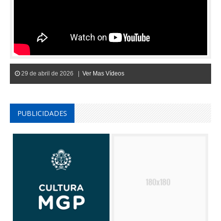
29 de abril de 2026 |
Ver Mas Vídeos
PUBLICIDADES