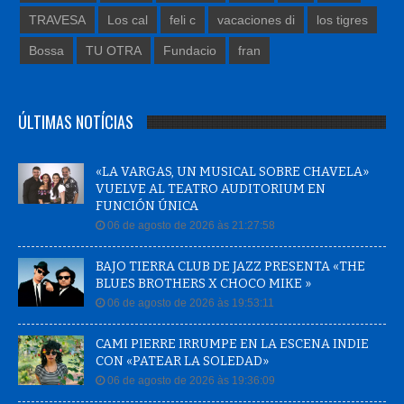
TRAVESA
Los cal
feli c
vacaciones di
los tigres
Bossa
TU OTRA
Fundacio
fran
ÚLTIMAS NOTÍCIAS
«LA VARGAS, UN MUSICAL SOBRE CHAVELA»
VUELVE AL TEATRO AUDITORIUM EN
FUNCIÓN ÚNICA
06 de agosto de 2026 às 21:27:58
BAJO TIERRA CLUB DE JAZZ PRESENTA «THE
BLUES BROTHERS X CHOCO MIKE »
06 de agosto de 2026 às 19:53:11
CAMI PIERRE IRRUMPE EN LA ESCENA INDIE
CON «PATEAR LA SOLEDAD»
06 de agosto de 2026 às 19:36:09