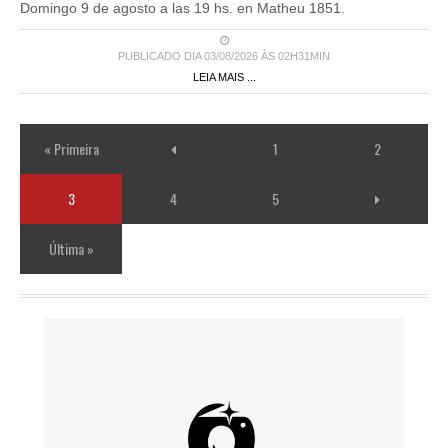
Domingo 9 de agosto a las 19 hs. en Matheu 1851.
PUBLICADO DIA 03/08/2026 ÀS 02H31MIN
LEIA MAIS ...
« Primeira
1
2
3
4
5
Última »