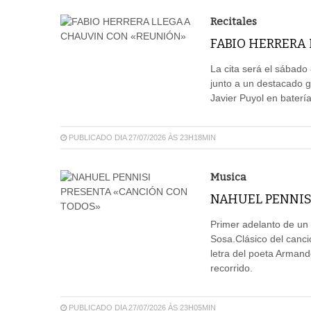
Recitales
FABIO HERRERA
La cita será el sábado
junto a un destacado 
Javier Puyol en batería
PUBLICADO DIA 27/07/2026 ÀS 23H18MIN
Musica
NAHUEL PENNIS
Primer adelanto de u
Sosa.Clásico del canci
letra del poeta Arman
recorrido.
PUBLICADO DIA 27/07/2026 ÀS 23H05MIN