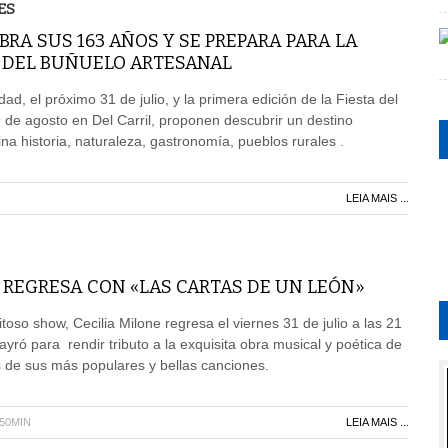
ES
BRA SUS 163 AÑOS Y SE PREPARA PARA LA
A DEL BUÑUELO ARTESANAL
dad, el próximo 31 de julio, y la primera edición de la Fiesta del
9 de agosto en Del Carril, proponen descubrir un destino
 historia, naturaleza, gastronomía, pueblos rurales .
LEIA MAIS ...
 REGRESA CON «LAS CARTAS DE UN LEÓN»
oso show, Cecilia Milone regresa el viernes 31 de julio a las 21
ayró para rendir tributo a la exquisita obra musical y poética de
 de sus más populares y bellas canciones.
H50MIN
LEIA MAIS ...