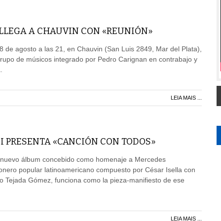
 LLEGA A CHAUVIN CON «REUNIÓN»
 8 de agosto a las 21, en Chauvin (San Luis 2849, Mar del Plata),
grupo de músicos integrado por Pedro Carignan en contrabajo y
.
LEIA MAIS ...
I PRESENTA «CANCIÓN CON TODOS»
n nuevo álbum concebido como homenaje a Mercedes
onero popular latinoamericano compuesto por César Isella con
do Tejada Gómez, funciona como la pieza-manifiesto de ese
LEIA MAIS ...