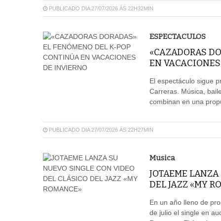
PUBLICADO DIA 27/07/2026 ÀS 22H32MIN
ESPECTACULOS
«CAZADORAS DO
EN VACACIONES
El espectáculo sigue p
Carreras. Música, baile
combinan en una propue
PUBLICADO DIA 27/07/2026 ÀS 22H27MIN
Musica
JOTAEME LANZA 
DEL JAZZ «MY 
En un año lleno de pro
de julio el single en au