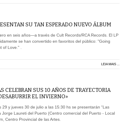
RESENTAN SU TAN ESPERADO NUEVO ÁLBUM
mero en seis años—a través de Cult Records/RCA Records. El LP
pidamente se han convertido en favoritos del público: "Going
t of Love." .
LEIA MAIS ...
S CELEBRAN SUS 10 AÑOS DE TRAYECTORIA
DESABURRIR EL INVIERNO»
s 29 y jueves 30 de julio a las 15:30 hs se presentarán “Las
 Jorge Laureti del Puerto (Centro comercial del Puerto - Local
m, Centro Provincial de las Artes.