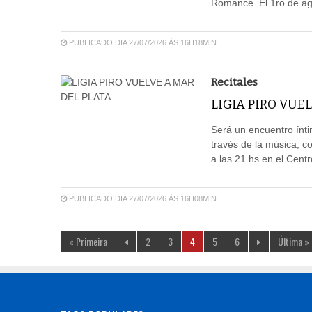
Romance. El 1ro de ago
PUBLICADO DIA 27/07/2026 ÀS 16H18MIN
Recitales
LIGIA PIRO VUE
Será un encuentro ínti
través de la música, 
a las 21 hs en el Cent
PUBLICADO DIA 27/07/2026 ÀS 16H08MIN
« Primeira
2
3
4
5
6
Última »