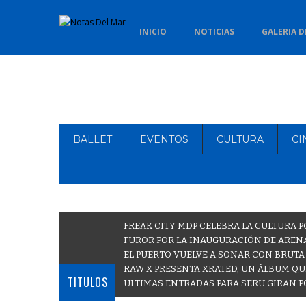
INICIO
NOTICIAS
GALERIA D
BALLET
EVENTOS
CULTURA
CI
FREAK CITY MDP CELEBRA LA CULTURA P
FUROR POR LA INAUGURACIÓN DE ARENA
EL PUERTO VUELVE A SONAR CON BRUTA
RAW X PRESENTA XRATED, UN ÁLBUM QU
TITULOS
ULTIMAS ENTRADAS PARA SERU GIRAN P