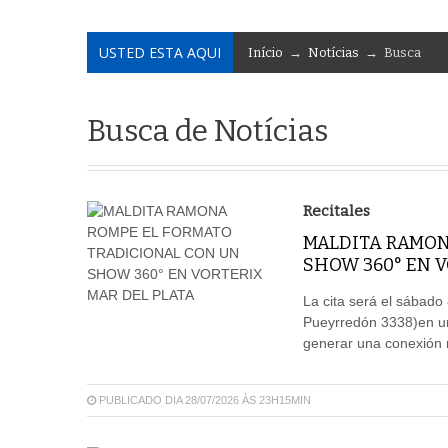
USTED ESTA AQUI
Início
→
Notícias
→ Busca
Busca de Notícias
Recitales
MALDITA RAMON
SHOW 360° EN V
La cita será el sábado 
Pueyrredón 3338)en un
generar una conexión 
PUBLICADO DIA 28/07/2026 ÀS 23H15MIN