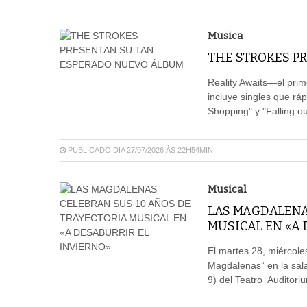
Musica
THE STROKES P
Reality Awaits—el pri
incluye singles que rá
Shopping" y "Falling ou
PUBLICADO DIA 27/07/2026 ÀS 22H54MIN
Musical
LAS MAGDALENA
MUSICAL EN «A 
El martes 28, miércole
Magdalenas” en la sala
9) del Teatro Auditoriu