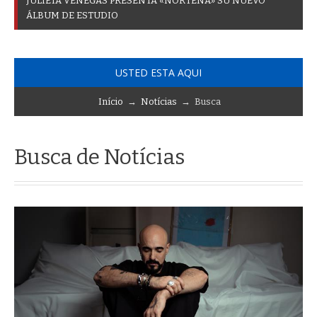
J
U
L
I
E
T
A
V
E
N
E
G
A
S
P
R
E
S
E
N
T
A
«
N
O
R
T
E
Ñ
A
»
S
U
N
U
E
V
O
Á
L
B
U
M
D
E
E
S
T
U
D
I
O
USTED ESTA AQUI
Início
→
Notícias
→ Busca
Busca de Notícias