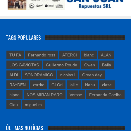
TAGS POPULARES
TU FA
Fernando ross
ATERCI
bianc
ALAN
LOS GAVIOTAS
Guillermo Roude
Gwen
Balla
Al Di
SONORAMICO
nicolas l
Green day
RAYDEN
zorrito
GLOri
lali e
Nahu
clase
hipno
NOS MIRAN RARO
Versse
Fernanda Coelho
Clau
miguel m
ÚLTIMAS NOTÍCIAS