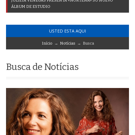
J
U
L
I
E
T
A
V
E
N
E
G
A
S
P
R
E
S
E
N
T
A
«
N
O
R
T
E
Ñ
A
»
S
U
N
U
E
V
O
Á
L
B
U
M
D
E
E
S
T
U
D
I
O
USTED ESTA AQUI
Início
→
Notícias
→ Busca
Busca de Notícias