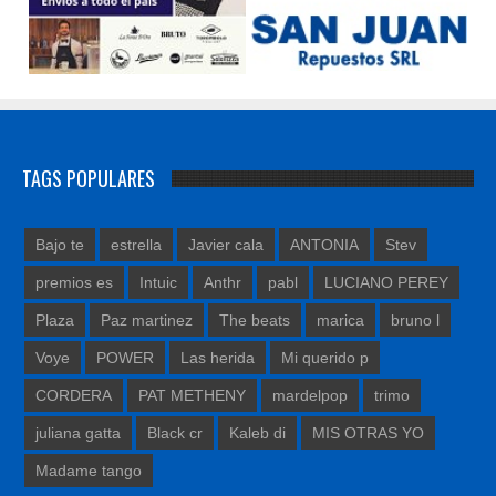
TAGS POPULARES
Bajo te
estrella
Javier cala
ANTONIA
Stev
premios es
Intuic
Anthr
pabl
LUCIANO PEREY
Plaza
Paz martinez
The beats
marica
bruno l
Voye
POWER
Las herida
Mi querido p
CORDERA
PAT METHENY
mardelpop
trimo
juliana gatta
Black cr
Kaleb di
MIS OTRAS YO
Madame tango