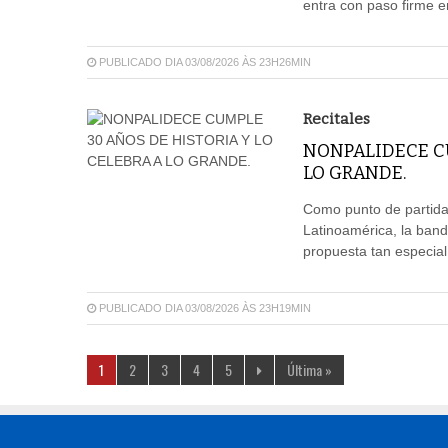
entra con paso firme e
PUBLICADO DIA 03/08/2026 ÀS 23H26MIN
Recitales
NONPALIDECE CU
LO GRANDE.
Como punto de partida 
Latinoamérica, la ban
propuesta tan especia
PUBLICADO DIA 03/08/2026 ÀS 23H19MIN
1
2
3
4
5
Última »