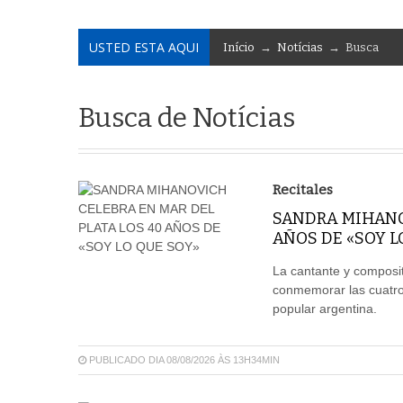
USTED ESTA AQUI
Início
→
Notícias
→ Busca
Busca de Notícias
Recitales
SANDRA MIHANO
AÑOS DE «SOY L
La cantante y composit
conmemorar las cuatro
popular argentina.
PUBLICADO DIA 08/08/2026 ÀS 13H34MIN