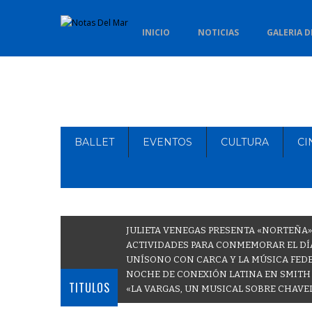
INICIO
NOTICIAS
GALERIA D
BALLET
EVENTOS
CULTURA
CI
JULIETA VENEGAS PRESENTA «NORTEÑA»
ACTIVIDADES PARA CONMEMORAR EL DÍA
UNÍSONO CON CARCA Y LA MÚSICA FEDE
NOCHE DE CONEXIÓN LATINA EN SMITH
TITULOS
«LA VARGAS, UN MUSICAL SOBRE CHAVE