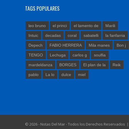
TAGS POPULARES
leo bruno
el princi
el lamento de
Marili
Intuic
decadas
coral
sabatelli
la fanfarria
Depech
FABIO HERRERA
Mila manes
Bon j
TENGO
Lechuga
carlos g
soulfia
mardeldanza
BORGES
El plan de la
Reik
pablo
La lo
dulce
miel
© 2026 - Notas Del Mar - Todos los Derechos Reservados 