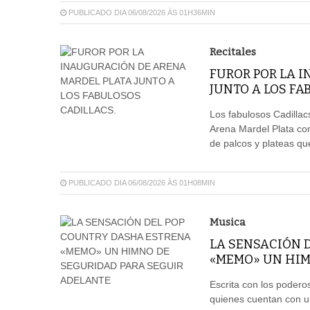
PUBLICADO DIA 06/08/2026 ÀS 01H36MIN
Recitales
FUROR POR LA 
JUNTO A LOS FA
Los fabulosos Cadillacs
Arena Mardel Plata con
de palcos y plateas qu
PUBLICADO DIA 06/08/2026 ÀS 01H08MIN
Musica
LA SENSACIÓN 
«MEMO» UN HIM
Escrita con los poder
quienes cuentan con u