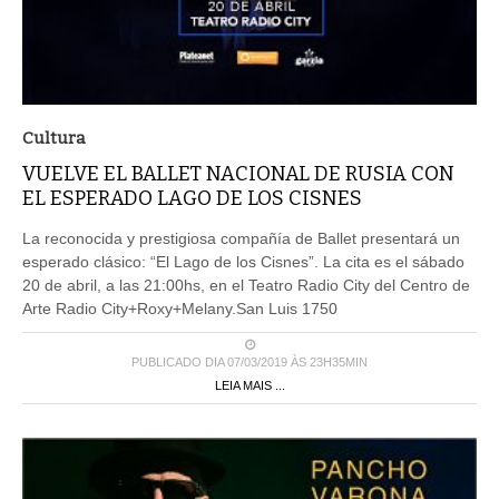
Cultura
VUELVE EL BALLET NACIONAL DE RUSIA CON
EL ESPERADO LAGO DE LOS CISNES
La reconocida y prestigiosa compañía de Ballet presentará un
esperado clásico: “El Lago de los Cisnes”. La cita es el sábado
20 de abril, a las 21:00hs, en el Teatro Radio City del Centro de
Arte Radio City+Roxy+Melany.San Luis 1750
PUBLICADO DIA 07/03/2019 ÀS 23H35MIN
LEIA MAIS ...