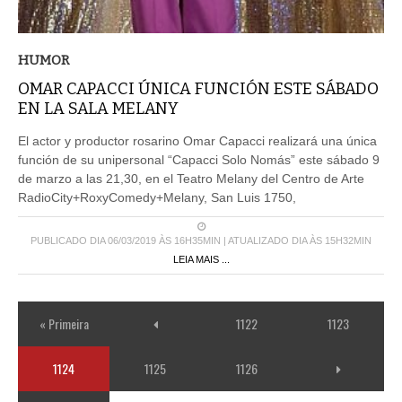
HUMOR
OMAR CAPACCI ÚNICA FUNCIÓN ESTE SÁBADO
EN LA SALA MELANY
El actor y productor rosarino Omar Capacci realizará una única
función de su unipersonal “Capacci Solo Nomás” este sábado 9
de marzo a las 21,30, en el Teatro Melany del Centro de Arte
RadioCity+RoxyComedy+Melany, San Luis 1750,
PUBLICADO DIA 06/03/2019 ÀS 16H35MIN | ATUALIZADO DIA ÀS 15H32MIN
LEIA MAIS ...
« Primeira
1122
1123
1124
1125
1126