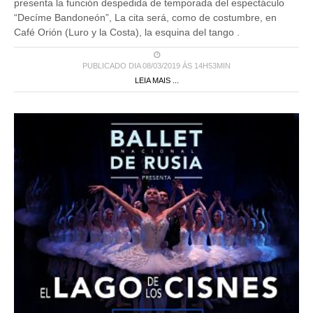
presenta la función despedida de temporada del espectáculo
“Decíme Bandoneón”, La cita será, como de costumbre, en
Café Orión (Luro y la Costa), la esquina del tango .
PUBLICADO DIA 08/03/2019 ÀS 14H53MIN
LEIA MAIS ...