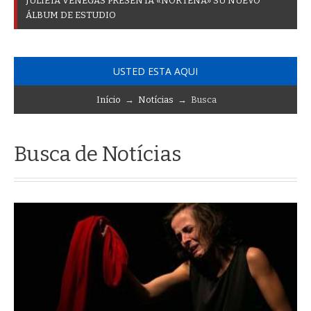
J
U
L
I
E
T
A
V
E
N
E
G
A
S
P
R
E
S
E
N
T
A
«
N
O
R
T
E
Ñ
A
»
S
U
N
U
E
V
O
Á
L
B
U
M
D
E
E
S
T
U
D
I
O
USTED ESTA AQUI
Início
→
Notícias
→ Busca
Busca de Notícias