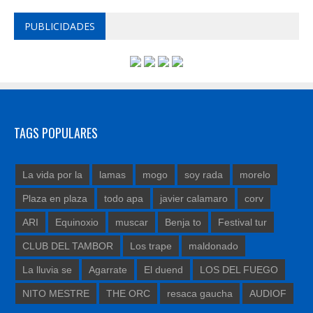
PUBLICIDADES
TAGS POPULARES
La vida por la
lamas
mogo
soy rada
morelo
Plaza en plaza
todo apa
javier calamaro
corv
ARI
Equinoxio
muscar
Benja to
Festival tur
CLUB DEL TAMBOR
Los trape
maldonado
La lluvia se
Agarrate
El duend
LOS DEL FUEGO
NITO MESTRE
THE ORC
resaca gaucha
AUDIOF