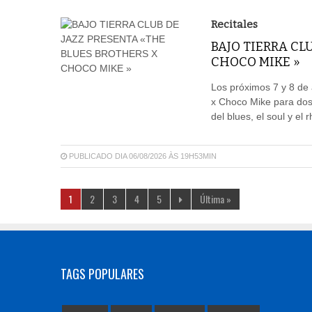
Recitales
BAJO TIERRA CL
CHOCO MIKE »
Los próximos 7 y 8 de 
x Choco Mike para dos
del blues, el soul y el 
PUBLICADO DIA 06/08/2026 ÀS 19H53MIN
1
2
3
4
5
Última »
TAGS POPULARES