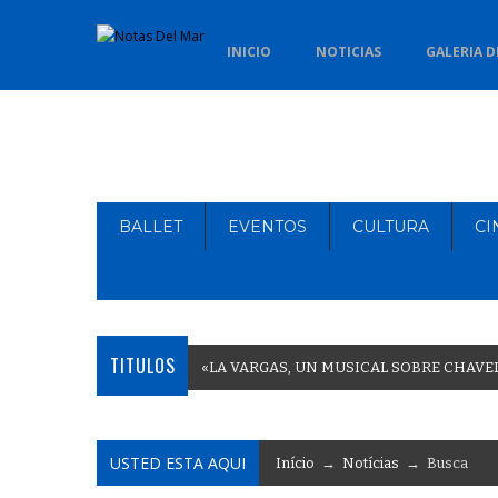
INICIO
NOTICIAS
GALERIA D
BALLET
EVENTOS
CULTURA
CI
TITULOS
«
L
A
V
A
R
G
A
S
,
U
N
M
U
S
I
C
A
L
S
O
B
R
E
C
H
A
V
E
USTED ESTA AQUI
Início
→
Notícias
→ Busca