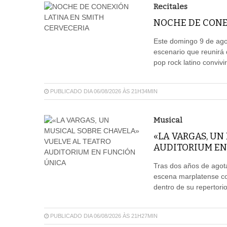
Recitales
NOCHE DE CONE
Este domingo 9 de agos
escenario que reunirá 
pop rock latino convivi
PUBLICADO DIA 06/08/2026 ÀS 21H34MIN
Musical
«LA VARGAS, UN
AUDITORIUM EN
Tras dos años de agota
escena marplatense co
dentro de su repertori
PUBLICADO DIA 06/08/2026 ÀS 21H27MIN