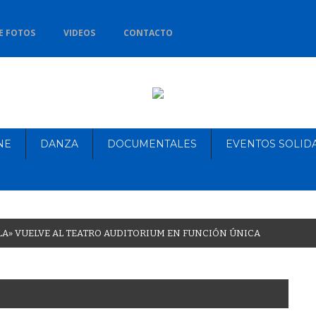
E FOTOS
VIDEOS
CONTACTO
NE
DANZA
DOCUMENTALES
EVENTOS SOLID
L
A
»
V
U
E
L
V
E
A
L
T
E
A
T
R
O
A
U
D
I
T
O
R
I
U
M
E
N
F
U
N
C
I
Ó
N
Ú
N
I
C
A