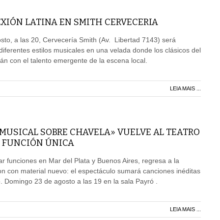
XIÓN LATINA EN SMITH CERVECERIA
to, a las 20, Cervecería Smith (Av. Libertad 7143) será
diferentes estilos musicales en una velada donde los clásicos del
rán con el talento emergente de la escena local.
LEIA MAIS ...
 MUSICAL SOBRE CHAVELA» VUELVE AL TEATRO
 FUNCIÓN ÚNICA
r funciones en Mar del Plata y Buenos Aires, regresa a la
n con material nuevo: el espectáculo sumará canciones inéditas
o. Domingo 23 de agosto a las 19 en la sala Payró .
LEIA MAIS ...