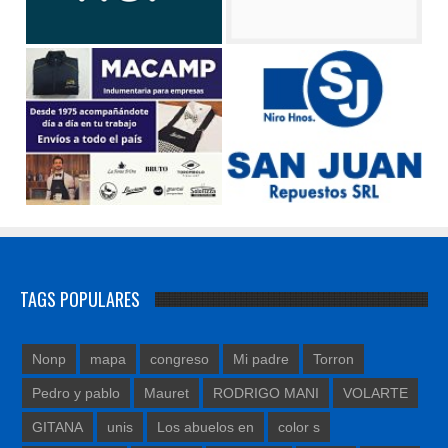
TAGS POPULARES
Nonp
mapa
congreso
Mi padre
Torron
Pedro y pablo
Mauret
RODRIGO MANI
VOLARTE
GITANA
unis
Los abuelos en
color s