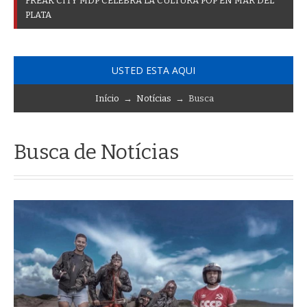
F
R
E
A
K
C
I
T
Y
M
D
P
C
E
L
E
B
R
A
L
A
C
U
L
T
U
R
A
P
O
P
E
N
M
A
R
D
E
L
P
L
A
T
A
USTED ESTA AQUI
Início
→
Notícias
→ Busca
Busca de Notícias