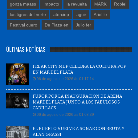
gonza maass
Impacto
la revuelta
MARK
Roblei
los tigres del norte
aterciop
aguir
Ariel le
Festival cuero
De Plaza en
Julio fer
ÚLTIMAS NOTÍCIAS
FREAK CITY MDP CELEBRA LA CULTURA POP
EN MAR DEL PLATA
06 de agosto de 2026 às 01:17:14
FUROR POR LA INAUGURACIÓN DE ARENA
MARDEL PLATA JUNTO A LOS FABULOSOS
CADILLACS.
06 de agosto de 2026 às 01:08:39
EL PUERTO VUELVE A SONAR CON BRUTA Y
ALAN GRASSI