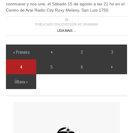
conmueve y nos une, el Sábado 15 de agosto a las 21 hs en el
Centro de Arte Radio City Roxy Melany, San Luis 1750.
PUBLICADO DIA 27/07/2026 ÀS 16H08MIN
LEIA MAIS ...
« Primeira
2
3
4
5
6
Última »