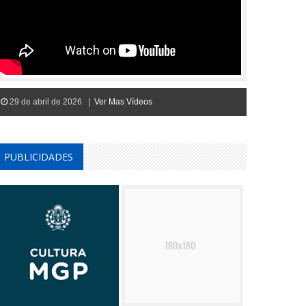
29 de abril de 2026 |
Ver Mas Vídeos
PUBLICIDADES