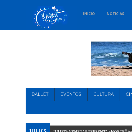
INICIO
NOTICIAS
BALLET
EVENTOS
CULTURA
CI
TITULOS
J
U
L
I
E
T
A
V
E
N
E
G
A
S
P
R
E
S
E
N
T
A
«
N
O
R
T
E
Ñ
A
»