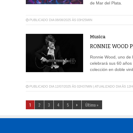
de Mar del Plata.
PUBLICADO DIA 08/08/2025 ÀS 03H25MIN
Musica
RONNIE WOOD P
Ronnie Wood, uno de l
celebrará sus 60 años 
colección en doble vin
PUBLICADO DIA 12/07/2025 ÀS 02H37MIN | ATUALIZADO DIA ÀS 12
1
2
3
4
5
Última »