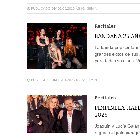
PUBLICADO DIA 02/03/2026 ÀS 02H38MIN
Recitales
BANDANA 25 AÑ
La banda pop conformad
grandes éxitos de sus 
para todos sus fans. V
PUBLICADO DIA 16/01/2026 ÀS 22H11MIN
Recitales
PIMPINELA HAB
2026
Joaquín y Lucía Galán
regreso al país para p