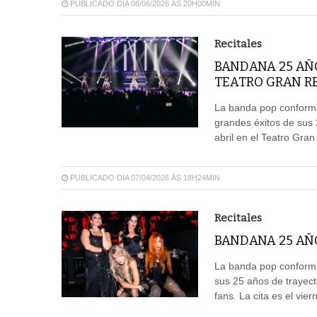
PUBLICADO DIA 08/06/2026 ÀS 20H00MIN
Recitales
BANDANA 25 AÑ
TEATRO GRAN R
La banda pop conformad
grandes éxitos de sus 
abril en el Teatro Gran
PUBLICADO DIA 07/04/2026 ÀS 18H24MIN
Recitales
BANDANA 25 AÑO
La banda pop conformad
sus 25 años de trayect
fans. La cita es el vi