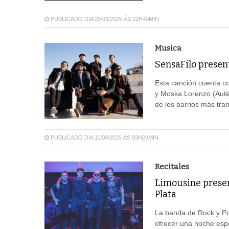
PUBLICADO DIA 25/09/2025 ÀS 22H40MIN
Musica
SensaFilo presen
Esta canción cuenta co
y Moska Lorenzo (Auté
de los barrios más tra
PUBLICADO DIA 11/08/2025 ÀS 03H29MIN
Recitales
Limousine presen
Plata
La banda de Rock y Po
ofrecer una noche espe