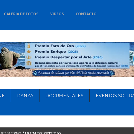
GALERIA DE FOTOS
VIDEOS
CONTACTO
NE
DANZA
DOCUMENTALES
EVENTOS SOLID
S
U
N
U
E
V
O
Á
L
B
U
M
D
E
E
S
T
U
D
I
O